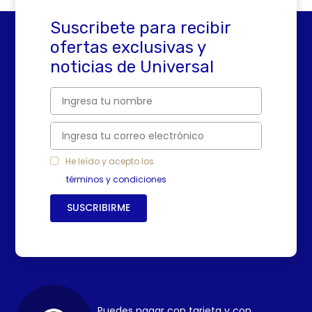
4
.
sartenes
Suscribete para recibir
5
.
licuadora
ofertas exclusivas y
6
.
ollas
noticias de Universal
7
.
freidora
8
.
cafetera
9
.
caldero
10
.
cuchillos
He leído y acepto los
términos y condiciones
SUSCRIBIRME
Puedes pagar con tarjeta y con