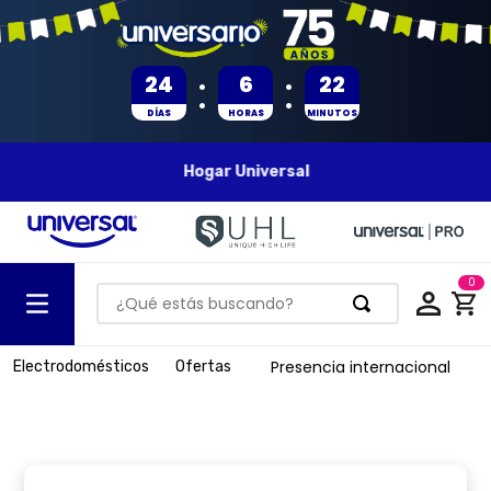
:
:
24
6
22
DÍAS
HORAS
MINUTOS
Hogar Universal
0
¿Qué estás buscando?
TÉRMINOS MÁS BUSCADOS
Presencia internacional
Electrodomésticos
Ofertas
1
.
olla presion
2
.
batería
3
.
ventilador