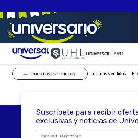
TÉRMINOS MÁS 
Los más vendidos
El
TODOS LOS PRODUCTOS
1
.
olla presion
2
.
batería
3
.
ventilador
4
.
sartenes
Suscribete para recibir ofert
5
.
licuadora
exclusivas y noticias de Univ
6
.
ollas