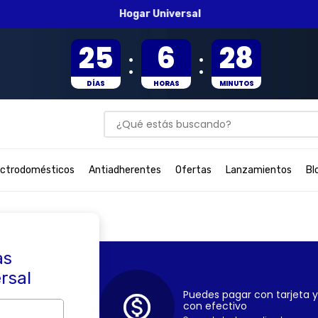
Hogar Universal
25
6
28
:
:
DÍAS
HORAS
MINUTOS
¿Qué estás buscando?
BUSCADOS
ectrodomésticos
Antiadherentes
Ofertas
Lanzamientos
Bl
as
ersal
Puedes pagar con tarjeta y
con efectivo