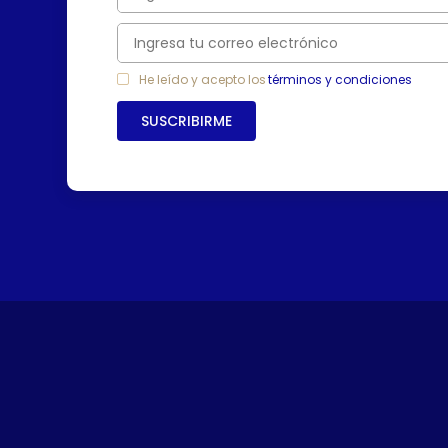
7
.
freidora
8
.
monarca
9
.
cafetera
He leído y acepto los
términos y condiciones
10
.
caldero
SUSCRIBIRME