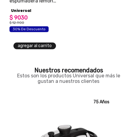
espumadera lemon
universal
Universal
$
9030
$
12
.
900
30% De Descuento
agregar al carrito
Nuestros recomendados
Estos son los productos Universal que más le
gustan a nuestros clientes
75 Años
75 Años