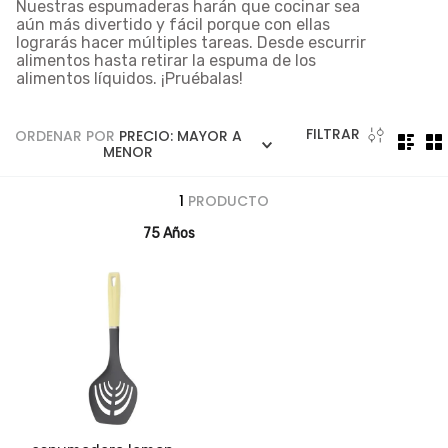
5
.
licuadora
Nuestras
espumaderas
harán que cocinar sea
aún más divertido y fácil porque con ellas
6
.
ollas
lograrás hacer múltiples tareas. Desde escurrir
alimentos hasta retirar la espuma de los
7
.
freidora
alimentos líquidos. ¡Pruébalas!
8
.
monarca
FILTRAR
ORDENAR POR
PRECIO: MAYOR A
9
.
cafetera
MENOR
10
.
caldero
1
PRODUCTO
75 Años