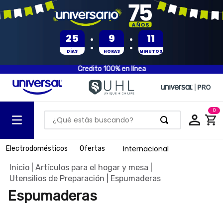
:
:
25
9
11
DÍAS
HORAS
MINUTOS
Credito 100% en línea
0
¿Qué estás buscando?
TÉRMINOS MÁS BUSCADOS
Internacional
Electrodomésticos
Ofertas
1
.
olla presion
Artículos para el hogar y mesa
2
.
batería
Utensilios de Preparación
Espumaderas
3
.
ventilador
Espumaderas
4
.
sartenes