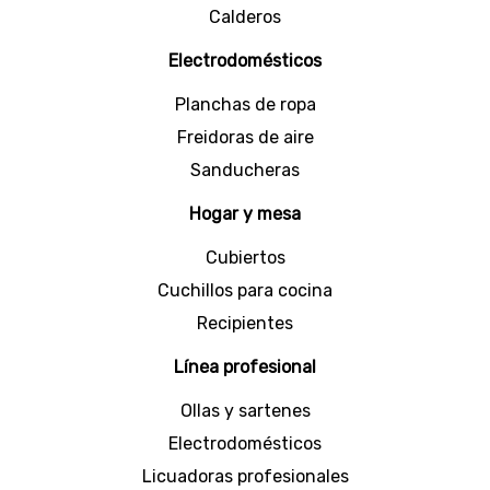
ahorrando tiempo y espacio.
Calderos
Dentro de nuestro amplio catálogo, hallarás
Electrodomésticos
modelos duraderos y resistentes elaborados en
madera, plástico y acero inoxidable. Por
Planchas de ropa
supuesto, podrás elegirlas en variedad de
tamaños que se ajustarán a tus necesidades
Freidoras de aire
culinarias.
Sanducheras
No pierdas la oportunidad de añadir a tu
repertorio de
utensilios
estas
espumaderas
de
Hogar y mesa
cocina que le darán un toque especial a tus
preparaciones. ¡Haz realidad tus recetas de
Cubiertos
ensueño con Universal!
Cuchillos para cocina
Recipientes
Línea profesional
Ollas y sartenes
Electrodomésticos
Licuadoras profesionales