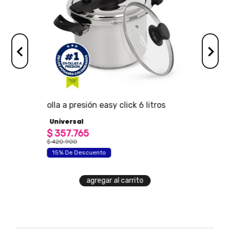
ersal
olla a presión easy click 6 litros
Universal
$
357
.
765
$
420
.
900
15% De Descuento
agregar al carrito