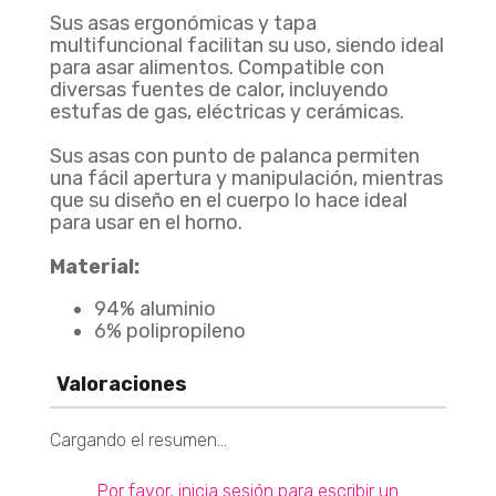
18% De Descuento
Sus asas ergonómicas y tapa
multifuncional facilitan su uso, siendo ideal
para asar alimentos. Compatible con
diversas fuentes de calor, incluyendo
estufas de gas, eléctricas y cerámicas.
Olla A Presión Abre Fácil En Acero Inoxidable 6 Litros
Agregar
$ 472.900
Sus asas con punto de palanca permiten
una fácil apertura y manipulación, mientras
que su diseño en el cuerpo lo hace ideal
para usar en el horno.
Batería Aliada 11 Piezas Batería Antiadherente Económica De 11 Piezas
Agregar
Material:
$ 304.900
94% aluminio
6% polipropileno
Valoraciones
Cargando el resumen…
Por favor, inicia sesión para escribir un