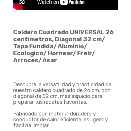
Batería Momento Desayuno BATERIA MOMENTO DESAYUNO
Agregar
$ 215.900
Caldero Cuadrado UNIVERSAL 26
centímetros, Diagonal 32 cm/
Tapa Fundida/ Aluminio/
Ecologico/ Hornear/ Freir/
Arroces/ Asar
Olla A Presión Ultra Max En Aluminio Con Cierre Externo Olla A Presión ULTRA MAX UNIVERSAL 4.5 Litros
Agregar
$ 208.900
$ 171.298
18% De Descuento
Descubre la versatilidad y practicidad de
nuestro caldero cuadrado de 26 cm, con
diagonal de 32 cm, mas espacio para
preparar tus recetas favoritas.
Fabricado con material duradero y
conductor de calor eficiente, es ligero y
Olla A Presión Ultra CE Universal De Aluminio De Cierre Externo OLLA PRESION ULTRA CE 6L
fácil de limpiar.
Agregar
$ 213.900
$ 175.398