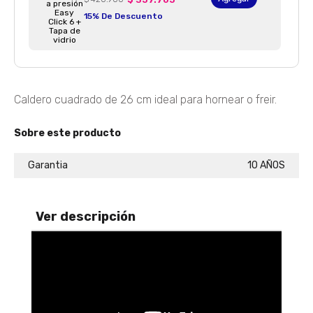
15% De Descuento
BATERÍA ARTEMISA 7 PIEZAS+F374 BATERIA ANTIADHERENTE ARTEMISA
Caldero cuadrado de 26 cm ideal para hornear o freir.
Agregar
$ 229.900
Sobre este producto
Garantia
10 AÑOS
OLLA A PRESIÓN ELÉCTRICA MULTIPRO 3 L OLLA PRESION ELECTRICA 3L
Agregar
$ 379.900
$ 303.920
Ver descripción
20% De Descuento
Batería Momentos BATERIA MOMENTOS
Agregar
$ 350.900