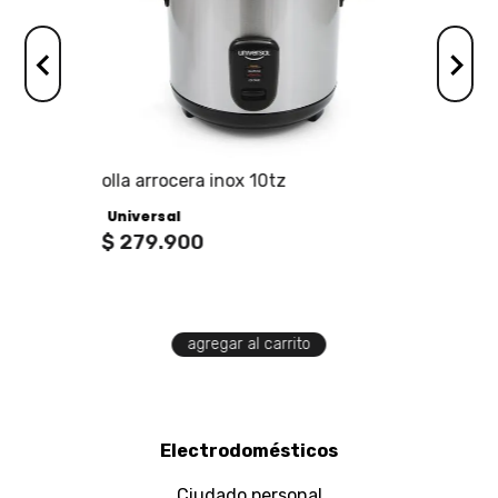
olla arrocera inox 10tz
Universal
$
279
.
900
agregar al carrito
Electrodomésticos
Ciudado personal