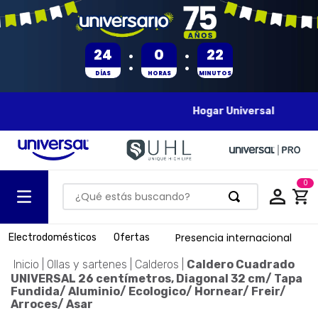
:
:
24
0
22
DÍAS
HORAS
MINUTOS
Hogar Universal
0
¿Qué estás buscando?
TÉRMINOS MÁS BUSCADOS
Presencia internacional
Electrodomésticos
Ofertas
1
.
olla presion
Ollas y sartenes
Calderos
Caldero Cuadrado
2
.
batería
UNIVERSAL 26 centímetros, Diagonal 32 cm/ Tapa
Fundida/ Aluminio/ Ecologico/ Hornear/ Freir/
3
.
ventilador
Arroces/ Asar