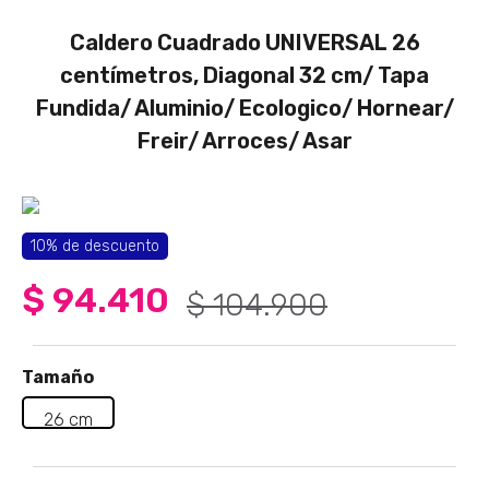
4
.
sartenes
Caldero Cuadrado UNIVERSAL 26
5
.
licuadora
centímetros, Diagonal 32 cm/ Tapa
6
.
ollas
Fundida/ Aluminio/ Ecologico/ Hornear/
7
.
freidora
Freir/ Arroces/ Asar
8
.
cafetera
9
.
caldero
10
.
cuchillos
10%
de descuento
$
94
.
410
$
104
.
900
Tamaño
26 cm