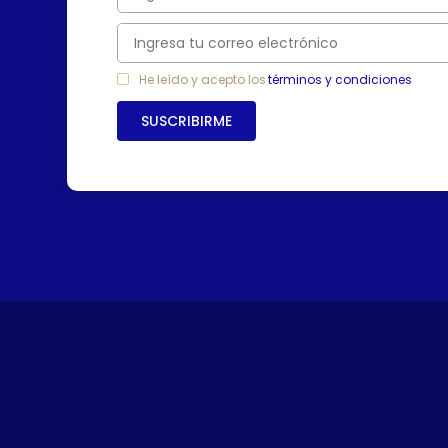
7
.
freidora
8
.
cafetera
9
.
caldero
He leído y acepto los
términos y condiciones
10
.
cuchillos
SUSCRIBIRME