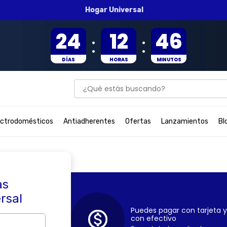
Hogar Universal
24
12
46
:
:
DÍAS
HORAS
MINUTOS
¿Qué estás buscando?
BUSCADOS
ectrodomésticos
Antiadherentes
Ofertas
Lanzamientos
Bl
as
ersal
Puedes pagar con tarjeta y
con efectivo