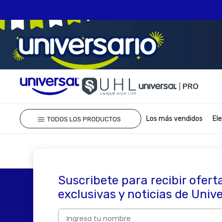
TÉRMINOS MÁS 
Los más vendidos
El
TODOS LOS PRODUCTOS
1
.
olla presion
2
.
batería
3
.
ventilador
4
.
sartenes
Suscribete para recibir ofert
5
.
licuadora
exclusivas y noticias de Univ
6
.
ollas