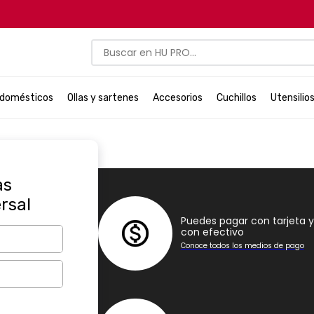
10% de descuento en tu primer
Buscar en HU PRO…
USCADOS
odomésticos
Ollas y sartenes
Accesorios
Cuchillos
Utensilio
as
ersal
Puedes pagar con tarjeta y
con efectivo
Conoce todos los medios de pago