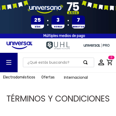
:
:
25
3
7
DÍAS
HORAS
MINUTOS
Múltiples medios de pago
0
¿Qué estás buscando?
TÉRMINOS MÁS BUSCADOS
Internacional
Electrodomésticos
Ofertas
1
.
olla presion
2
.
batería
TÉRMINOS Y CONDICIONES
3
.
ventilador
4
.
sartenes