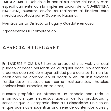
5
.
licuadora
IMPORTANTE:
Debido a la actual situación del País, y más
específicamente con la implementación de la CUARENTENA
6
.
ollas
NACIONAL, nuestros envíos se realizarán al finalizar esta
medida adoptada por el Gobierno Nacional.
7
.
freidora
Mientras tanto, Disfruta tu hogar y Quédate en casa.
8
.
monarca
Agradecemos tu comprensión.
9
.
cafetera
10
.
caldero
APRECIADO USUARIO:
En LANDERS Y CIA S.A.S hemos creado el sitio web
, al cual
pueden acceder personas de cualquier edad, sin embargo
creemos que será de mayor utilidad para quienes toman las
decisiones de compra en el hogar y en las instituciones
(entiéndase instituciones como restaurantes, hoteles,
cocinas institucionales, entre otros).
Nuestro propósito es ofrecerte un espacio con toda la
información que necesitas acerca de los productos y
servicios que la Compañía tiene a tu disposición. Un sitio en
el que además encuentras una serie de contenidos útiles y