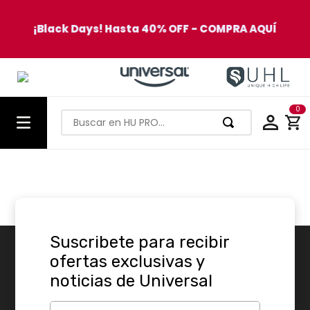
¡Black Days! Hasta 40% OFF - COMPRA AQUÍ
0
Buscar en HU PRO…
TÉRMINOS MÁS BUSCADOS
1
.
olla presion
2
.
batería
3
.
ventilador
Suscribete para recibir
4
.
sartenes
ofertas exclusivas y
5
.
licuadora
noticias de Universal
6
.
ollas