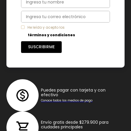
7
.
freidora
8
.
monarca
9
.
cafetera
He leído y acepto los
10
.
caldero
términos y condiciones
SUSCRIBIRME
Puedes pagar con tarjeta y con
efectivo
Conoce todos los medios de pago
Envío gratis desde $279.900 para
ciudades principales