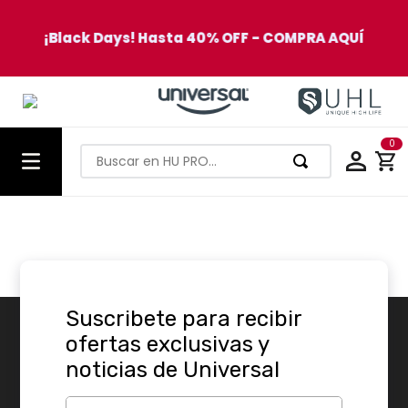
¡Black Days! Hasta 40% OFF - COMPRA AQUÍ
0
Buscar en HU PRO…
TÉRMINOS MÁS BUSCADOS
1
.
olla presion
2
.
batería
3
.
ventilador
Suscribete para recibir
4
.
sartenes
ofertas exclusivas y
5
.
licuadora
noticias de Universal
6
.
ollas