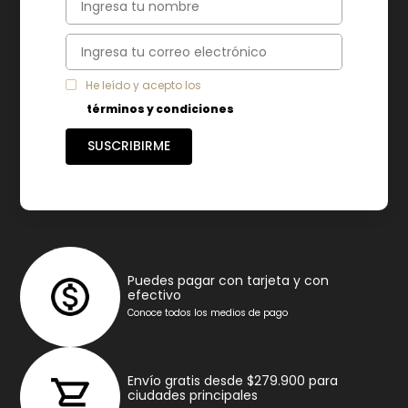
7
.
freidora
8
.
monarca
9
.
cafetera
He leído y acepto los
10
.
caldero
términos y condiciones
SUSCRIBIRME
Puedes pagar con tarjeta y con
efectivo
Conoce todos los medios de pago
Envío gratis desde $279.900 para
ciudades principales