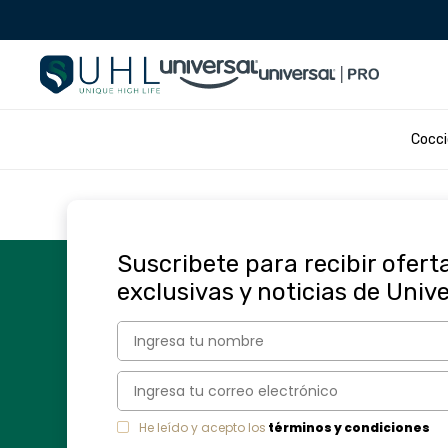
TÉRMINOS MÁS B
Cocc
1
.
olla presion
2
.
batería
3
.
ventilador
4
.
sartenes
Suscribete para recibir ofert
5
.
licuadora
exclusivas y noticias de Univ
6
.
ollas
7
.
freidora
8
.
monarca
9
.
cafetera
He leído y acepto los
términos y condiciones