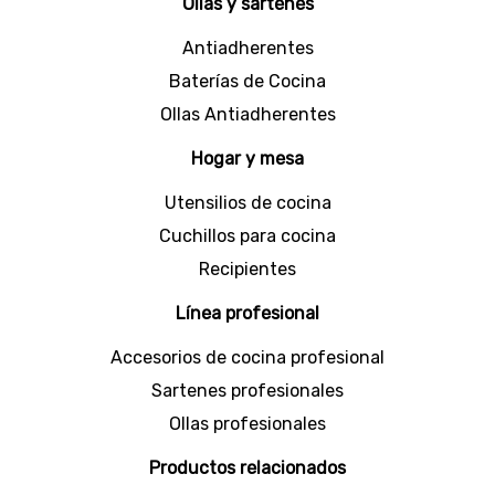
discos conservan el filo necesario para lograr
Ollas y sartenes
texturas uniformes, mientras los engranajes
transmiten la fuerza del giro de forma fluida y
Antiadherentes
continua.
Baterías de Cocina
¡Recupera el rendimiento original con los
Ollas Antiadherentes
repuestos para molinos
! Haz tu pedido en
Hogar Universal con garantía incluida, envío
seguro y pagos a cuotas.
Hogar y mesa
Utensilios de cocina
Cuchillos para cocina
Recipientes
Línea profesional
Accesorios de cocina profesional
Sartenes profesionales
Ollas profesionales
Productos relacionados