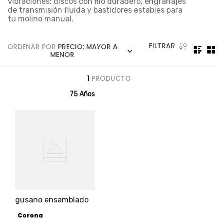
vibraciones: discos con filo duradero, engranajes
5
.
licuadora
de transmisión fluida y bastidores estables para
tu molino manual.
6
.
ollas
7
.
freidora
FILTRAR
ORDENAR POR
PRECIO: MAYOR A
8
.
cafetera
MENOR
9
.
caldero
1
PRODUCTO
10
.
cuchillos
75 Años
gusano ensamblado
Corona