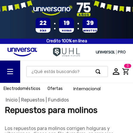
:
:
22
19
39
DÍAS
HORAS
MINUTOS
Credito 100% en línea
0
¿Qué estás buscando?
TÉRMINOS MÁS BUSCADOS
Internacional
Electrodomésticos
Ofertas
1
.
olla presion
Repuestos
Fundidos
2
.
batería
Repuestos para molinos
3
.
ventilador
4
.
sartenes
Los
repuestos para molinos
corrigen holguras y