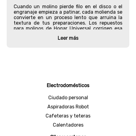
Cuando un molino pierde filo en el disco o el
engranaje empieza a patinar, cada molienda se
convierte en un proceso lento que arruina la
textura de tus preparaciones. Los
repuestos
para molinos
de Hogar Universal corrigen esa
pérdida de rendimiento con piezas fundidas en
Leer más
hierro que encajan con precisión milimétrica en
tu equipo.
Partes de molinos manuales
Aquí encuentras discos de corte, bastidores
estructurales y engranajes de transmisión,
todos fabricados como piezas originales
Universal. El hierro fundido con el que se
Electrodomésticos
producen soporta la presión mecánica de moler
carne cruda, maíz seco y otros ingredientes
Ciudado personal
densos, manteniendo su integridad durante
años de uso constante.
Aspiradoras Robot
Los componentes están diseñado para calzar
Cafeteras y teteras
directamente en los molinos manuales de
Calentadores
Universal, lo que evita holguras, vibraciones o
desgaste prematuro por incompatibilidad. Los