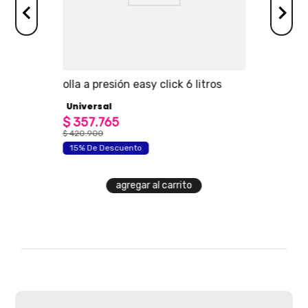
ersal
olla a presión easy click 6 litros
Universal
$
357
.
765
$
420
.
900
15% De Descuento
agregar al carrito