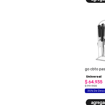
go cbto pa
v2
Universal
$
64
.
935
$
99
.
900
35% De Desc
agregar