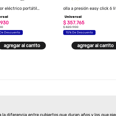
r eléctrico portátil
olla a presión easy click 6 li
rsal para bebidas a pilas aa
rsal
Universal
930
$
357
.
765
00
$
420
.
900
De Descuento
15% De Descuento
agregar al carrito
agregar al carrito
a la diferencia entre
cubiertos
que duran años y los que pie