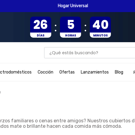
Hogar Universal
26
5
40
:
:
DÍAS
HORAS
MINUTOS
¿Qué estás buscando?
BUSCADOS
ectrodomésticos
Cocción
Ofertas
Lanzamientos
Blog
a
rzos familiares o cenas entre amigos? Nuestros
cubiertos
d
ados mate o brillante hacen cada comida más cómoda.