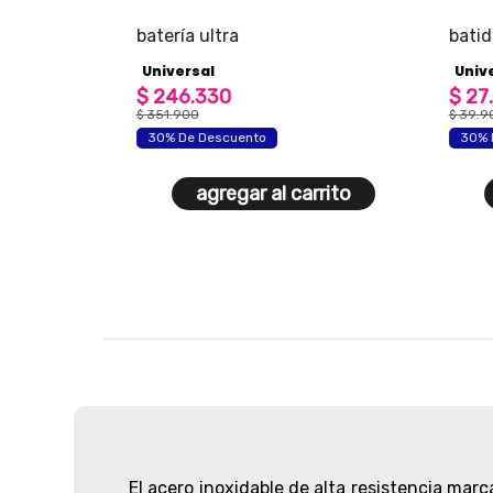
batería ultra
batido
unive
Universal
Unive
$
246
.
330
$
27
.
$
351
.
900
$
39
.
9
30% De Descuento
30% 
agregar al carrito
El acero inoxidable de alta resistencia marc