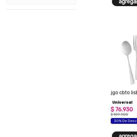
agregar
jgo cbto li
Universal
$
76
.
930
$
109
.
900
30% De Desc
agregar