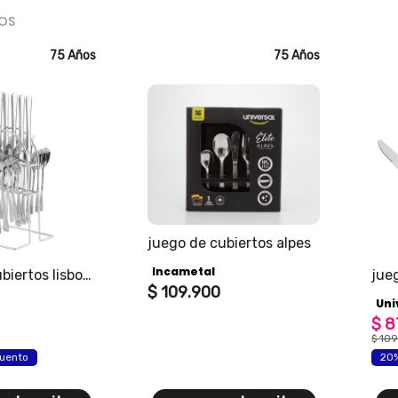
OS
75 Años
75 Años
juego de cubiertos alpes
Incametal
biertos lisboa
jue
$
109
.
900
con soporte
piez
Uni
$
8
$
10
uento
20