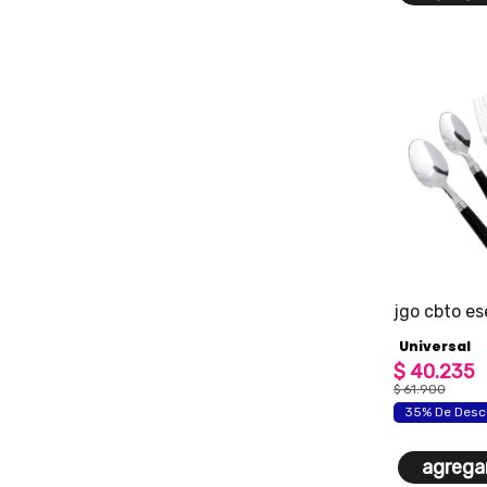
jgo cbto es
16pz
Universal
$
40
.
235
$
61
.
900
35% De Desc
agregar