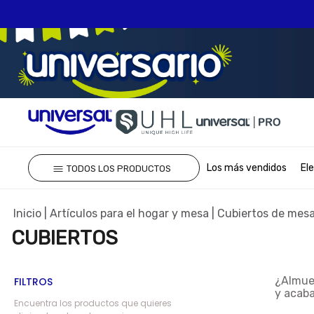
TÉRMINOS MÁS 
Los más vendidos
El
TODOS LOS PRODUCTOS
1
.
olla presion
2
.
batería
Artículos para el hogar y mesa
Cubiertos de mes
3
.
ventilador
CUBIERTOS
4
.
sartenes
5
.
licuadora
¿Almue
FILTROS
y acab
6
.
ollas
Encuentra los productos que quieres