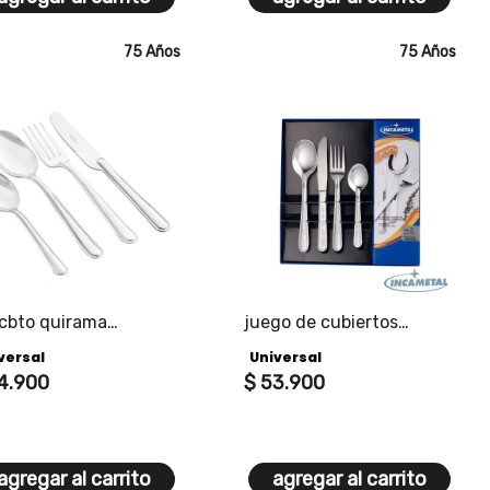
75 Años
75 Años
 cbto quirama
juego de cubiertos
x4pz
primaveral
versal
Universal
4
.
900
$
53
.
900
agregar al carrito
agregar al carrito