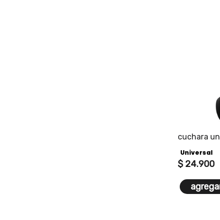
cuchara uni
black
Universal
$
24
.
900
agregar