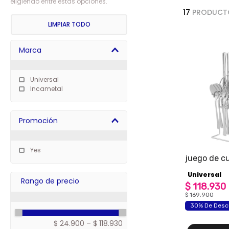
eligiendo entre estas opciones.
7
.
freidora
17
PRODUCT
8
.
monarca
LIMPIAR TODO
9
.
cafetera
Marca
10
.
caldero
Universal
Incametal
Promoción
Yes
juego de cu
24 piezas 
Universal
$
118
.
930
$
169
.
900
30% De Desc
$ 24.900
–
$ 118.930