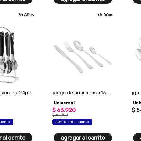
75 Años
75 Años
ssion ng 24pz
juego de cubiertos x16
jgo
piezas tokio universal
4pt
Universal
Uni
$
63
.
920
$
5
$
79
.
900
uento
20% De Descuento
 al carrito
agregar al carrito