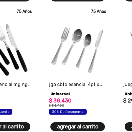
75 Años
75 Años
encial mg ng
jgo cbto esencial 4pt x
jue
4pz
paci
Universal
Uni
$
38
.
430
$
2
$
54
.
900
uento
30% De Descuento
 al carrito
agregar al carrito