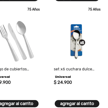
75 Años
75 Años
go de cubiertos
set x6 cuchara dulce
fico
alpes
versal
Universal
9
.
900
$
24
.
900
agregar al carrito
agregar al carrito