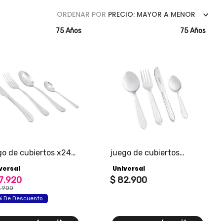
ORDENAR POR
PRECIO: MAYOR A MENOR
75 Años
75 Años
go de cubiertos x24
juego de cubiertos
as tokio universal
lugano
versal
Universal
7
.
920
$
82
.
900
9
.
900
% De Descuento