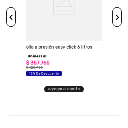
ersal
olla a presión easy click 6 litros
Universal
$
357
.
765
$
420
.
900
15% De Descuento
agregar al carrito