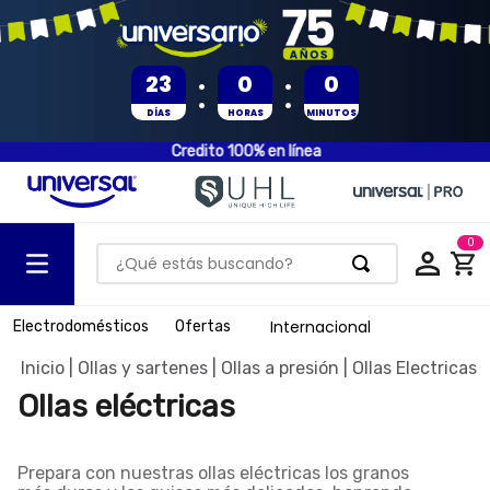
:
:
23
0
0
DÍAS
HORAS
MINUTOS
Credito 100% en línea
0
¿Qué estás buscando?
TÉRMINOS MÁS BUSCADOS
Internacional
Electrodomésticos
Ofertas
1
.
olla presion
Ollas y sartenes
Ollas a presión
Ollas Electricas
2
.
batería
Ollas eléctricas
3
.
ventilador
4
.
sartenes
Prepara con nuestras ollas eléctricas los granos