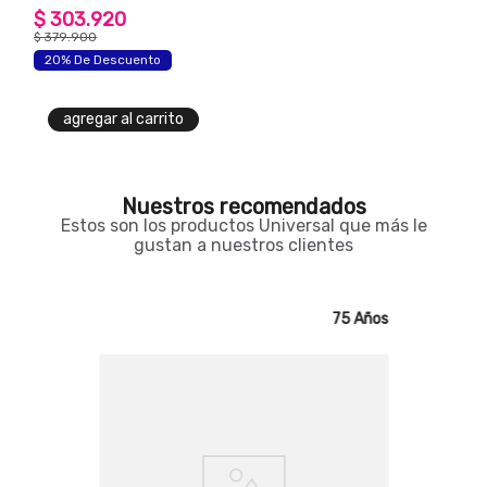
$
303
.
920
$
379
.
900
20% De Descuento
agregar al carrito
Nuestros recomendados
Estos son los productos Universal que más le
gustan a nuestros clientes
75 Años
75 Años