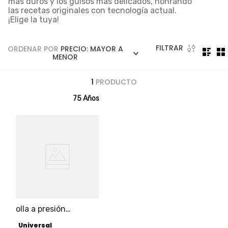
más duros y los guisos más delicados, honrando
5
.
licuadora
las recetas originales con tecnología actual.
¡Elige la tuya!
6
.
ollas
7
.
freidora
FILTRAR
ORDENAR POR
PRECIO: MAYOR A
8
.
cafetera
MENOR
9
.
caldero
1
PRODUCTO
10
.
cuchillos
75 Años
olla a presión
eléctrica multipro 3 l
Universal