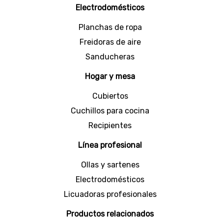
preparar diferentes platos con mayor
Electrodomésticos
comodidad y control.
Planchas de ropa
¡Compra en línea y recibe en casa! Crédito 100%
en línea.
Freidoras de aire
Sanducheras
Hogar y mesa
Cubiertos
Cuchillos para cocina
Recipientes
Línea profesional
Ollas y sartenes
Electrodomésticos
Licuadoras profesionales
Productos relacionados