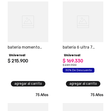
batería momento
batería 6 ultra 7
desayuno
piezas
Universal
Universal
$
215
.
900
$
169
.
330
$
241
.
900
30% De Descuento
agregar al carrito
agregar al carrito
75 Años
75 Años