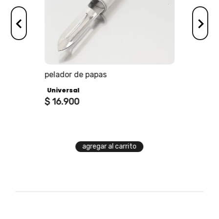
os
pelador de papas
Universal
$
16
.
900
agregar al carrito