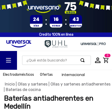
:
:
24
16
43
DÍAS
HORAS
MINUTOS
Credito 100% en línea
0
¿Qué estás buscando?
TÉRMINOS MÁS BUSCADOS
Internacional
Electrodomésticos
Ofertas
1
.
olla presion
Ollas y sartenes
Ollas y sartenes antiadherentes
2
.
batería
Baterías de cocina
3
.
ventilador
Baterías antiadherentes en
4
.
sartenes
Medellín