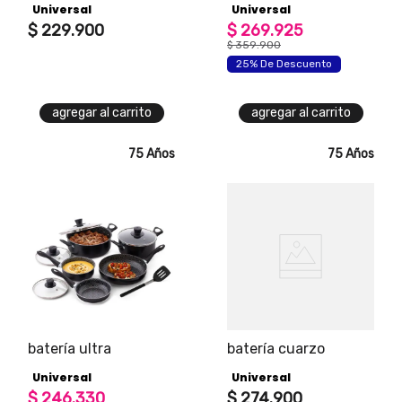
Universal
Universal
$
229
.
900
$
269
.
925
$
359
.
900
25% De Descuento
agregar al carrito
agregar al carrito
75 Años
75 Años
batería ultra
batería cuarzo
Universal
Universal
$
246
.
330
$
274
.
900