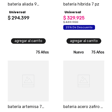
batería aliada 9
batería híbrida 7 pz
piezas
Universal
Universal
$
294
.
399
$
329
.
925
$
439
.
900
25% De Descuento
agregar al carrito
agregar al carrito
75 Años
Nuevo
75 Años
batería artemisa 7
bateria acero zafiro 5
piezas+f374
piezas