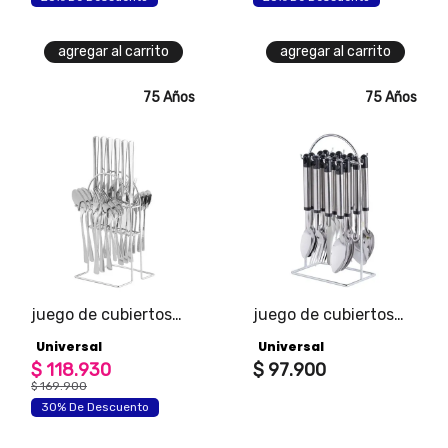
agregar al carrito
agregar al carrito
75 Años
75 Años
juego de cubiertos
juego de cubiertos
lisboa 24 piezas con
esencial de 24 piezas
Universal
Universal
soporte
con soporte
$
118
.
930
$
97
.
900
$
169
.
900
30% De Descuento