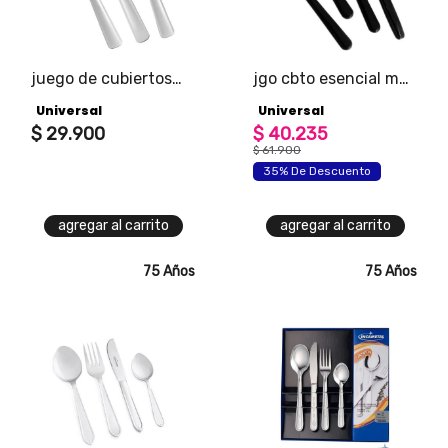
juego de cubiertos
jgo cbto esencial mg
pacifico
ng 16pz
Universal
Universal
$
29
.
900
$
40
.
235
$
61
.
900
35% De Descuento
agregar al carrito
agregar al carrito
75 Años
75 Años