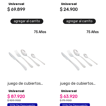
16 piezas universal
edición black
Universal
Universal
edición black
$
69
.
899
$
24
.
900
agregar al carrito
agregar al carrito
75 Años
75 Años
juego de cubiertos
juego de cubiertos
x24 piezas tokio
x16 piezas tokio
Universal
Universal
universal
universal
$
87
.
920
$
63
.
920
$
109
.
900
$
79
.
900
20% De Descuento
20% De Descuento