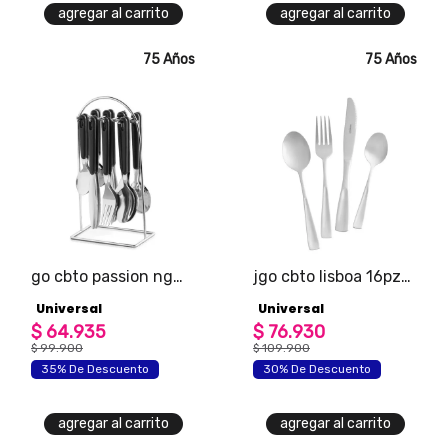
agregar al carrito
agregar al carrito
75 Años
75 Años
go cbto passion ng
jgo cbto lisboa 16pz
24pz v2
v2
Universal
Universal
$
64
.
935
$
76
.
930
$
99
.
900
$
109
.
900
35% De Descuento
30% De Descuento
agregar al carrito
agregar al carrito