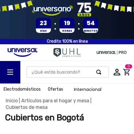
:
:
23
19
54
DÍAS
HORAS
MINUTOS
Credito 100% en línea
0
¿Qué estás buscando?
TÉRMINOS MÁS BUSCADOS
Internacional
Electrodomésticos
Ofertas
1
.
olla presion
Artículos para el hogar y mesa
2
.
batería
Cubiertos de mesa
3
.
ventilador
Cubiertos en Bogotá
4
.
sartenes