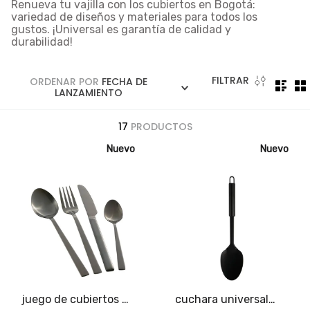
5
.
licuadora
Renueva tu vajilla con los
cubiertos en Bogotá
:
variedad de diseños y materiales para todos los
6
.
ollas
gustos. ¡Universal es garantía de calidad y
durabilidad!
7
.
freidora
8
.
cafetera
FILTRAR
ORDENAR POR
FECHA DE
LANZAMIENTO
9
.
caldero
10
.
cuchillos
17
PRODUCTOS
Nuevo
Nuevo
juego de cubiertos de
cuchara universal