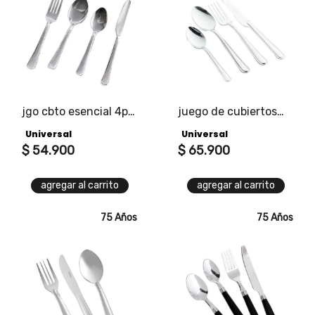
jgo cbto esencial 4pt
juego de cubiertos
x 4pz
quirama 6 puestos x4
Universal
Universal
piezas
$
54
.
900
$
65
.
900
agregar al carrito
agregar al carrito
75 Años
75 Años