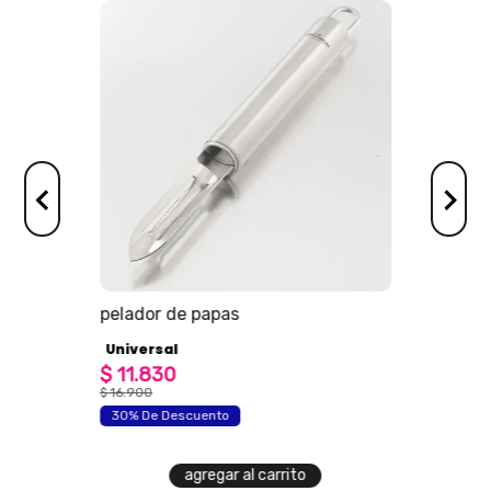
os
pelador de papas
Universal
$
11
.
830
$
16
.
900
30% De Descuento
agregar al carrito