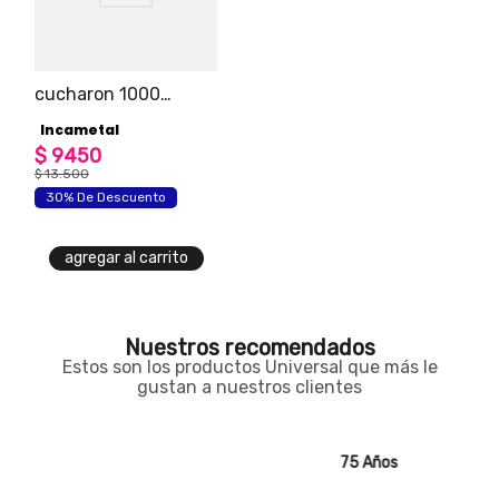
cucharon 1000
andina con mango
Incametal
plástico
$
9450
$
13
.
500
30% De Descuento
agregar al carrito
Nuestros recomendados
Estos son los productos Universal que más le
gustan a nuestros clientes
75 Años
75 Años