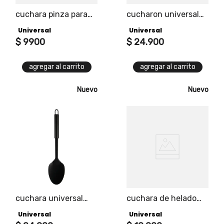
cuchara pinza para
cucharon universal
café universal
edición black
Universal
Universal
$
9900
$
24
.
900
agregar al carrito
agregar al carrito
Nuevo
Nuevo
cuchara universal
cuchara de helado
edición black
universal edición
Universal
Universal
black