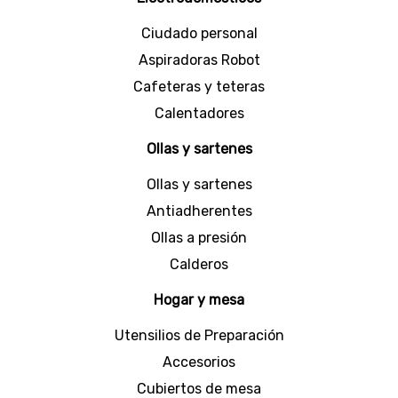
generosa de alimentos en cada porción.
Ciudado personal
Dentro de las opciones que tenemos en Hogar
Universal, hallarás
sets de cucharones
en
Aspiradoras Robot
diversos tamaños que se adaptarán a tus
necesidades, ayudándote a servir tu comida en
Cafeteras y teteras
cualquier tipo de recipiente pequeño o grande.
Calentadores
Por otro lado, nuestras
cucharas de cocina
, son
herramientas versátiles pensadas para mezclar,
Ollas y sartenes
probar y revolver variedad de ingredientes. Una
de ellas es la de remo; la cual tiene una forma
Ollas y sartenes
plana y ancha, ideal para llegar a todos los
rincones del recipiente, asegurando una
Antiadherentes
preparación homogénea.
Ollas a presión
También, está la cuchara ranurada, que como
Calderos
bien dice su nombre, tiene ranuras en la parte
inferior, perfectas para ayudarte a escurrir
Hogar y mesa
líquidos. Estos utensilios se usan en la mayoría
de los casos con vegetales o pastas a vapor.
Utensilios de Preparación
Tanto los cucharones como las cucharas, están
Accesorios
fabricadas en materiales duraderos y seguros
como acero inoxidable o silicona, con mangos
Cubiertos de mesa
ergonómicos para un agarre cómodo y