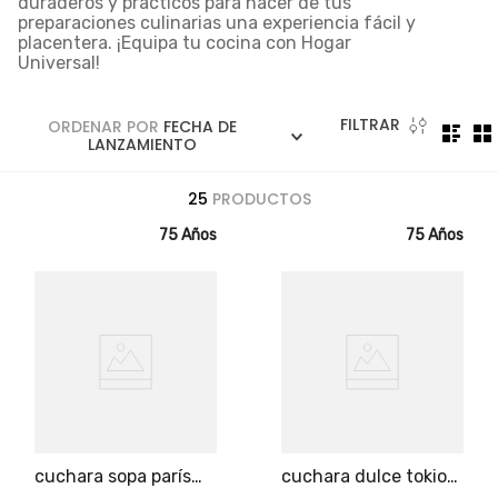
duraderos y prácticos para hacer de tus
5
.
licuadora
preparaciones culinarias una experiencia fácil y
placentera. ¡Equipa tu cocina con Hogar
6
.
ollas
Universal!
7
.
freidora
8
.
monarca
FILTRAR
ORDENAR POR
FECHA DE
LANZAMIENTO
9
.
cafetera
25
PRODUCTOS
10
.
caldero
75 Años
75 Años
cuchara sopa parís
cuchara dulce tokio
universal pro
universal pro