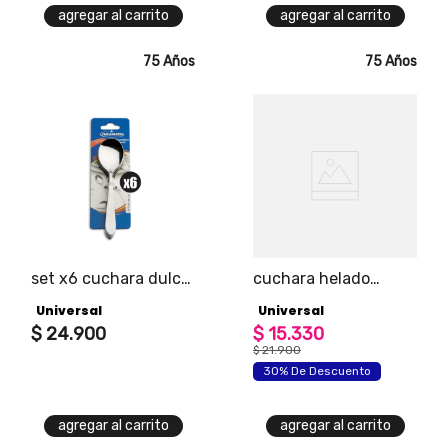
agregar al carrito
agregar al carrito
75 Años
75 Años
set x6 cuchara dulce
cuchara helado
alpes
incainox
Universal
Universal
$
24
.
900
$
15
.
330
$
21
.
900
30% De Descuento
agregar al carrito
agregar al carrito