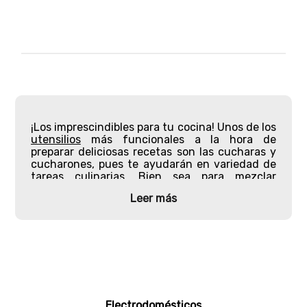
¡Los imprescindibles para tu cocina! Unos de los
utensilios
más funcionales a la hora de
preparar deliciosas recetas son las
cucharas y
cucharones
, pues te ayudarán en variedad de
tareas culinarias. Bien sea para mezclar
ingredientes en una olla o servir porciones de
Leer más
tus platos favoritos.
Los
cucharones de cocina
serán tus mejores
aliados al momento de distribuir grandes
cantidades de comida. Esto es debido a su
diseño amplio acompañados de un mango largo
que te permitirá sumergirlos en recipientes La
parte de la cuchara suele ser profunda y
redondeada para recoger una cantidad
Electrodomésticos