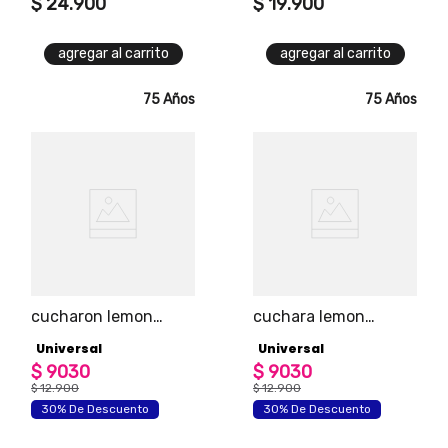
$
24
.
900
$
19
.
900
agregar al carrito
agregar al carrito
75 Años
75 Años
cucharon lemon
cuchara lemon
universal
universal
Universal
Universal
$
9030
$
9030
$
12
.
900
$
12
.
900
30% De Descuento
30% De Descuento