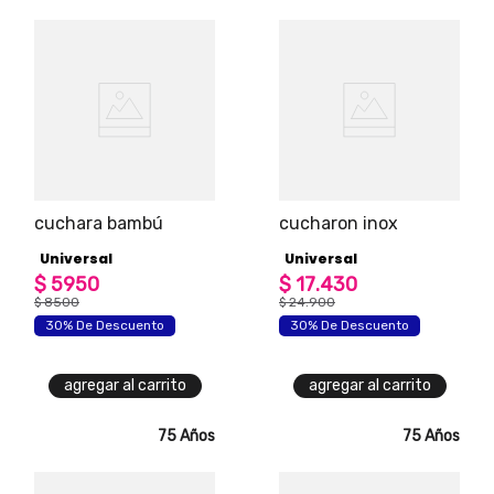
cuchara bambú
cucharon inox
Universal
Universal
$
5950
$
17
.
430
$
8500
$
24
.
900
30% De Descuento
30% De Descuento
agregar al carrito
agregar al carrito
75 Años
75 Años