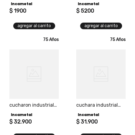
Incametal
Incametal
$
1900
$
5200
agregar al carrito
agregar al carrito
75 Años
75 Años
cucharon industrial
cuchara industrial
acero inoxidable
acero inoxidable
Incametal
Incametal
incametal
incametal
$
32
.
900
$
31
.
900