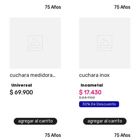
75 Años
75 Años
cuchara medidora
cuchara inox
alimentos
Universal
Incametal
$
69
.
900
$
17
.
430
$
24
.
900
30% De Descuento
agregar al carrito
agregar al carrito
75 Años
75 Años