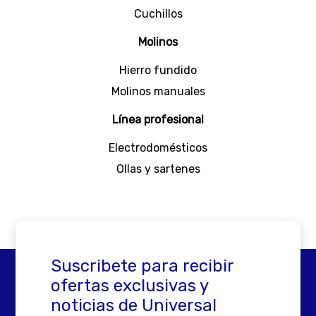
antideslizante.
Cuchillos
¡Verdaderos multitareas! Anímate a preparar
Molinos
tus recetas favoritas con la ayuda de las
cucharas y cucharones
de Hogar Universal.
Hierro fundido
¡Descubrirás que cocinar puede ser una
experiencia increíble!
Molinos manuales
Línea profesional
Electrodomésticos
Ollas y sartenes
Suscribete para recibir
ofertas exclusivas y
noticias de Universal