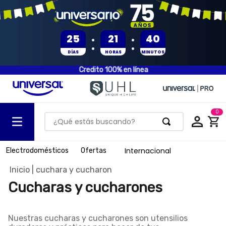
:
:
25
21
40
DÍAS
HORAS
MINUTOS
Credito 100% en línea
0
¿Qué estás buscando?
TÉRMINOS MÁS BUSCADOS
Internacional
Electrodomésticos
Ofertas
1
.
olla presion
cuchara y cucharon
2
.
batería
Cucharas y cucharones
3
.
ventilador
4
.
sartenes
Nuestras
cucharas y cucharones
son utensilios