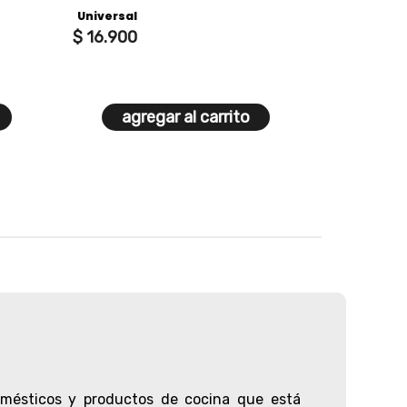
Universal
Universal
$
16
.
900
$
175
.
398
$
213
.
900
18% De Desc
agregar al carrito
agre
omésticos
y productos de cocina que está