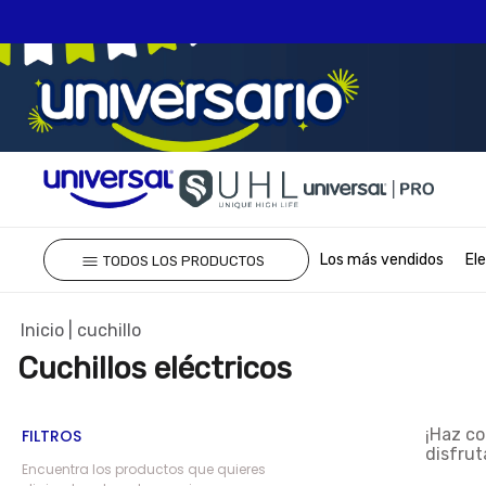
TÉRMINOS MÁS 
Los más vendidos
El
TODOS LOS PRODUCTOS
1
.
olla presion
2
.
batería
cuchillo
3
.
ventilador
Cuchillos eléctricos
4
.
sartenes
5
.
licuadora
¡Haz co
FILTROS
disfrut
6
.
ollas
Encuentra los productos que quieres