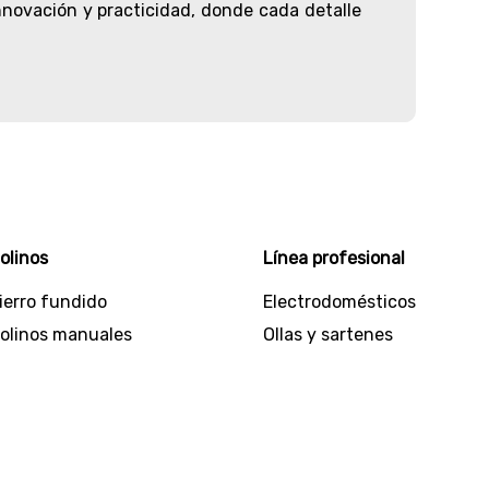
novación y practicidad, donde cada detalle
r, diseñada para que encuentres todo lo que
ios de cocina de alta calidad. ¿Quieres una
ciosos jugos? pues esta es tu oportunidad de
ores de aire y calentadores. Incluso hallarás
ipo de ollas en variedad de materiales y
olinos
Línea profesional
ierro fundido
Electrodomésticos
ertificados con los más altos estándares de
olinos manuales
Ollas y sartenes