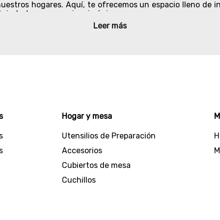
estros hogares. Aquí, te ofrecemos un espacio lleno de in
rindarte una experiencia única.
Leer más
 sitio web, serás recibido por una página fácil de navega
esde electrodomésticos de última generación hasta utensil
vez estás buscando una licuadora potente para preparar deli
o y diseños modernos.
s desde planchas y secadores para el cabello, hasta purificad
ara consentir a tus mascotas.
colección de
productos de cocina
en donde tenemos todo t
s
Hogar y mesa
M
sets de cuchillos, recipientes y mucho más.
s
Utensilios de Preparación
H
úmero uno, por eso estos artículos han sido probados y c
requieres en cada uno de tus espacios.
s
Accesorios
M
Cubiertos de mesa
ivo para transformar tu hogar en un lugar excepcional
Cuchillos