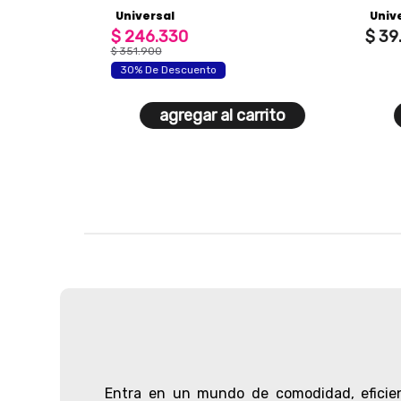
unive
Universal
Unive
$
246
.
330
$
39
.
$
351
.
900
30% De Descuento
agregar al carrito
Entra en un mundo de comodidad, eficien