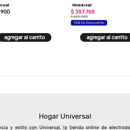
rsal para bebidas a pilas aa
rsal
Universal
900
$
357
.
765
$
420
.
900
15% De Descuento
agregar al carrito
agregar al carrito
Hogar Universal
cia y estilo con Universal,
la tienda online de electrod