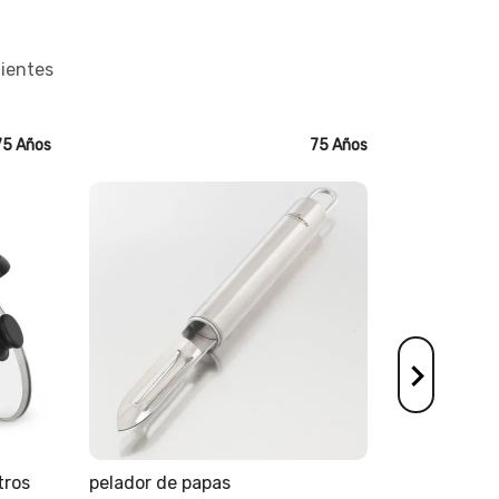
lientes
5 Años
75 Años
tros
pelador de papas
olla a presi