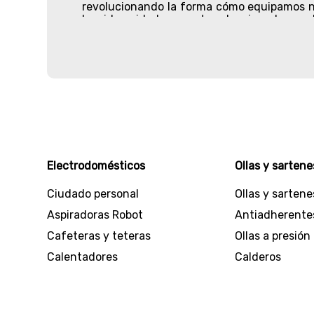
revolucionando la forma cómo equipamos nu
ha sido cuidadosamente seleccionado para b
Desde el momento en que ingresas a nuestro
necesitas en tan solo unos clics.
Nuestra amplia gama de productos incluye d
olla a presión segura y resistente? ¿o tal 
equiparte con artículos de alto rendimient
Dentro de los
productos para el hogar
, verá
fuentes de agua y comederos automáticos p
También, podrás explorar nuestra amplia 
Electrodomésticos
Ollas y sartene
tamaños, así como accesorios para la mesa, 
Ciudado personal
Ollas y sartene
Para nosotros la calidad es la prioridad n
seguridad, brindándote la tranquilidad que 
Aspiradoras Robot
Antiadherente
Cafeteras y teteras
Ollas a presión
¡Bienvenido a Universal! tu destino definit
Calentadores
Calderos