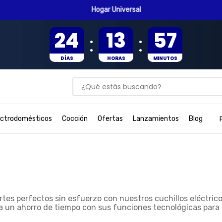
Hogar Universal
24
13
57
:
:
DÍAS
HORAS
MINUTOS
¿Qué estás buscando?
BUSCADOS
ectrodomésticos
Cocción
Ofertas
Lanzamientos
Blog
rtes perfectos sin esfuerzo con nuestros
cuchillos eléctrico
a un ahorro de tiempo con sus funciones tecnológicas para c