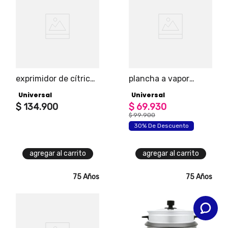
exprimidor de cítricos
plancha a vapor
1.5l
colors antiadherente
Universal
Universal
marca universal
$
134
.
900
$
69
.
930
$
99
.
900
30% De Descuento
agregar al carrito
agregar al carrito
75 Años
75 Años