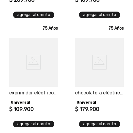
automático al hervir
el agua.
agregar al carrito
agregar al carrito
75 Años
75 Años
exprimidor eléctrico
chocolatera eléctrica
mixy fresh universal
rustik black universal,
Universal
Universal
tipo jarra, capacidad
4 funciones. jarra
1.5l, arranque
$
109
.
900
desmontable,
$
179
.
900
automático, 2
capacidad para 2
tamaños de conos.
tazas, prepara tus
agregar al carrito
agregar al carrito
bebidas en barra o en
polvo.