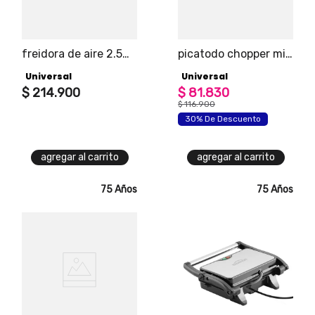
freidora de aire 2.5
picatodo chopper mix
litros
de 1.5 tazas
Universal
Universal
$
214
.
900
$
81
.
830
$
116
.
900
30% De Descuento
agregar al carrito
agregar al carrito
75 Años
75 Años