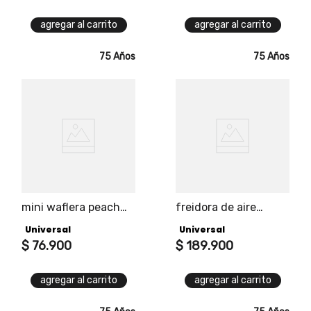
cocinar.
tu hogar en orden
agregar al carrito
agregar al carrito
75 Años
75 Años
mini waflera peach
freidora de aire
universal snacks y
universal 1.9l
Universal
Universal
desayunos en
instantes
$
76
.
900
$
189
.
900
agregar al carrito
agregar al carrito