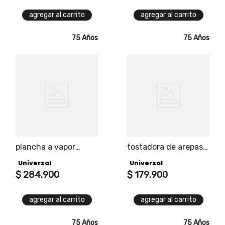
agregar al carrito
agregar al carrito
75 Años
75 Años
plancha a vapor
tostadora de arepas
vertical universal pro
universal, 5 niveles
Universal
Universal
de tostado, cuerpo
$
284
.
900
en acero inoxidable,
$
179
.
900
capacidad 1 puesto,
elevación automática
agregar al carrito
agregar al carrito
de la arepa
75 Años
75 Años