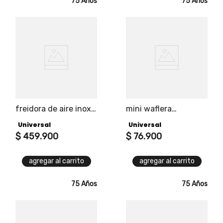
75 Años
75 Años
freidora de aire inox
mini waflera
universal con
turquesa universal
Universal
Universal
función spray:
snacks y desayunos
agrega vapor a tus
$
459
.
900
en instantes
$
76
.
900
alimentos para que
estén jugosos por
agregar al carrito
agregar al carrito
dentro, crocantes por
fuera
75 Años
75 Años