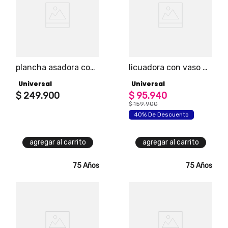
plancha asadora con
licuadora con vaso de
superficie
vidrio 1.5 litros 4
Universal
Universal
antiadherente, asas
velocidades + pulso
frías al tacto y
$
249
.
900
universal
$
95
.
940
control de
$
159
.
900
temperatura
40% De Descuento
agregar al carrito
agregar al carrito
75 Años
75 Años