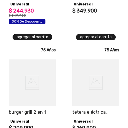
universal, 1100 watts
plus 2 en 1 piso o
Universal
Universal
de potencia, 5
pared 18" + control
velocidades, función
$
244
.
930
remoto
$
349
.
900
pica hielo, smoothie y
$
349
.
900
pulso, vaso de vidrio
30% De Descuento
capacidad de 1.8l
agregar al carrito
agregar al carrito
75 Años
75 Años
burger grill 2 en 1
tetera eléctrica
elegance universal
Universal
Universal
capacidad 1.7l.
$
209
.
900
sistema de apagado
$
169
.
900