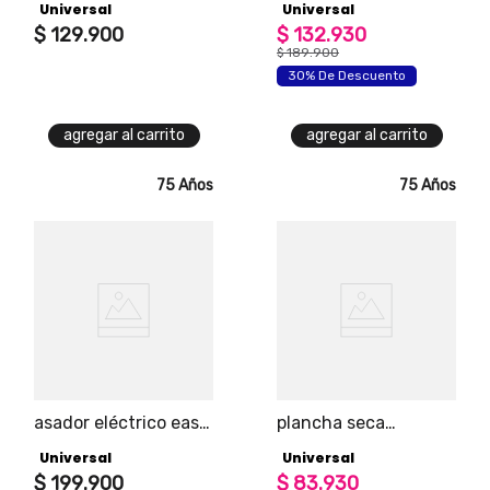
Universal
Universal
velocidades universal
$
129
.
900
$
132
.
930
$
189
.
900
30% De Descuento
agregar al carrito
agregar al carrito
75 Años
75 Años
asador eléctrico easy
plancha seca
grill con
tradicional con 6
Universal
Universal
recubrimiento
niveles de
antiadherente
$
199
.
900
temperatura
$
83
.
930