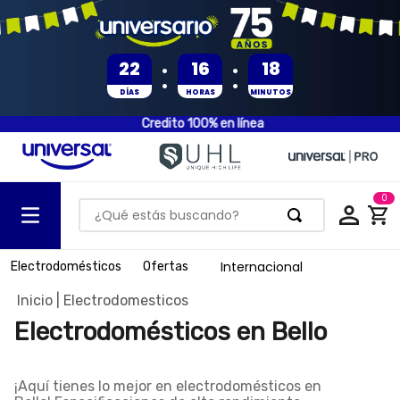
:
:
22
16
18
DÍAS
HORAS
MINUTOS
Credito 100% en línea
0
¿Qué estás buscando?
TÉRMINOS MÁS BUSCADOS
Internacional
Electrodomésticos
Ofertas
1
.
olla presion
Electrodomesticos
2
.
batería
Electrodomésticos en Bello
3
.
ventilador
4
.
sartenes
¡Aquí tienes lo mejor en
electrodomésticos en