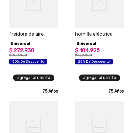
freidora de aire
hornilla eléctrica
masterfryer universal
universal 2 puestos
Universal
Universal
con capacidad de
4.8l, ventana para
$
272
.
930
$
104
.
925
visualización
$
389
.
900
$
139
.
900
30% De Descuento
25% De Descuento
agregar al carrito
agregar al carrito
75 Años
75 Años