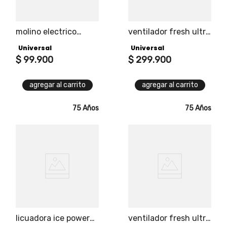
molino electrico
ventilador fresh ultra
expert coffee
plus 2 en 1 piso o
Universal
Universal
universal capacidad
pared 18"
50 gramos, rinde
$
99
.
900
$
299
.
900
hasta 7 tazas de
café, puedes obtener
agregar al carrito
agregar al carrito
diferentes tipos de
molienda
75 Años
75 Años
licuadora ice power
ventilador fresh ultra