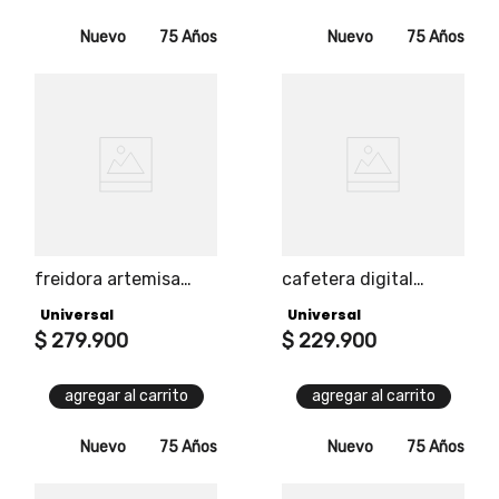
Nuevo
75 Años
Nuevo
75 Años
freidora artemisa
cafetera digital
universal, 3.2l, 1300w
touch universal panel
Universal
Universal
de potencia,
digital, función
temporizador
$
279
.
900
programable, función
$
229
.
900
ajustable y
manual, función
temperatura
limpieza, capacidad
agregar al carrito
agregar al carrito
regulable para
14 tazas.
cocinar fácil y
saludable.
Nuevo
75 Años
Nuevo
75 Años