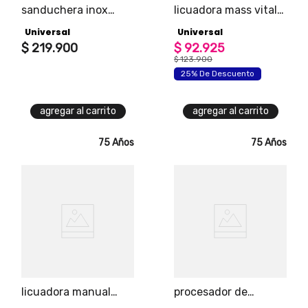
sanduchera inox
licuadora mass vital
mult. 3 en 1
universal
Universal
Universal
$
219
.
900
$
92
.
925
$
123
.
900
25% De Descuento
agregar al carrito
agregar al carrito
75 Años
75 Años
licuadora manual
procesador de
express con vaso 2
alimentos 700ml