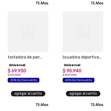
75 Años
75 Años
tostadora de pan
licuadora deportiva
eléctrica universal
verde universal
Universal
Universal
con 2 ranuras
$
69
.
930
$
95
.
940
$
99
.
900
$
159
.
900
30% De Descuento
40% De Descuento
agregar al carrito
agregar al carrito
75 Años
75 Años