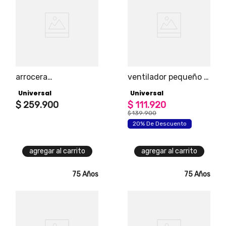
arrocera
ventilador pequeño 8
multifuncional easy
pulgadas
Universal
Universal
cook universal con
panel digital para que
$
259
.
900
$
111
.
920
elijas tu preparación,
$
139
.
900
cuenta con 5
20% De Descuento
funciones
agregar al carrito
agregar al carrito
75 Años
75 Años