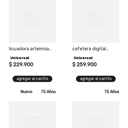
licuadora artemisa
cafetera digital
universal, potencia
artemisa universal
Universal
Universal
de 1000w en
panel digital, función
elegante gris y oro
$
229
.
900
programable hasta
$
259
.
900
rosa, 5 velocidades,
24 horas, capacidad
función de pulso y
de 12 tazas, filtro
agregar al carrito
agregar al carrito
vaso de vidrio de 1.5l.
removible.
Nuevo
75 Años
75 Años