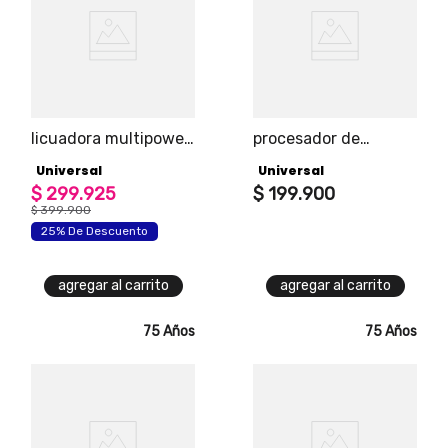
licuadora multipower
procesador de
universal potencia
alimentos universal,
Universal
Universal
máxima 1500 watts,
accesorios en acero
cuchillas aptas para
$
299
.
925
inoxidable para licuar,
$
199
.
900
picar hielo, 2
batir, cortar, rebanar
$
399
.
900
recipientes en
y prensar alimentos
25% De Descuento
policarbonato
agregar al carrito
agregar al carrito
75 Años
75 Años