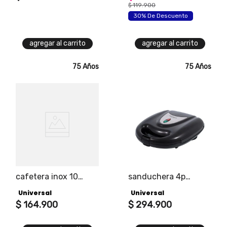
$
119
.
900
30% De Descuento
agregar al carrito
agregar al carrito
75 Años
75 Años
cafetera inox 10
sanduchera 4p
tazas
multifuncional
Universal
Universal
$
164
.
900
$
294
.
900