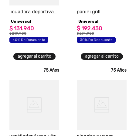
licuadora deportiva
panini grill
acero inox universal
Universal
Universal
$
131
.
940
$
192
.
430
$
219
.
900
$
274
.
900
40% De Descuento
30% De Descuento
agregar al carrito
agregar al carrito
75 Años
75 Años