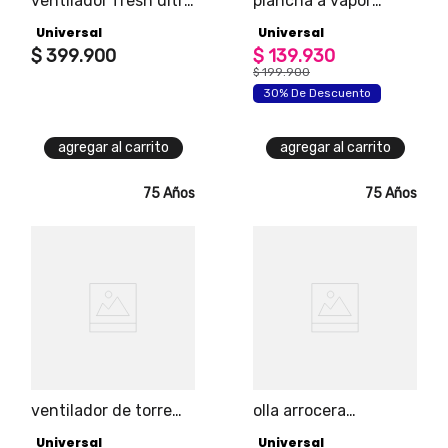
ventilador fresh ultra
plancha a vapor
3 en 1 + control
vertical plus
Universal
Universal
remoto
$
399
.
900
$
139
.
930
$
199
.
900
30% De Descuento
agregar al carrito
agregar al carrito
75 Años
75 Años
ventilador de torre
olla arrocera
universal con control
multicook 12tz
Universal
Universal
remoto 3 velocidades