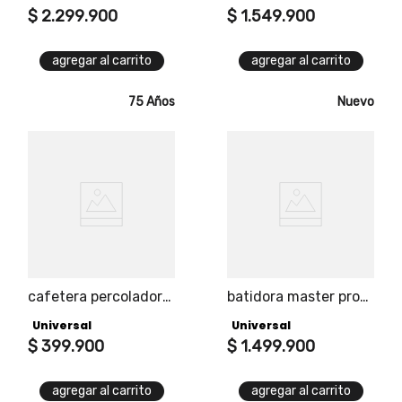
$
2
.
299
.
900
$
1
.
549
.
900
agregar al carrito
agregar al carrito
75 Años
Nuevo
cafetera percoladora
batidora master pro
40 tazas 950w
9l 800w universal pro
Universal
Universal
universal pro
$
399
.
900
$
1
.
499
.
900
agregar al carrito
agregar al carrito