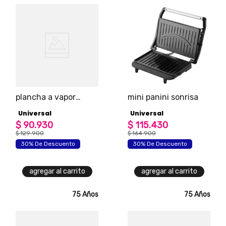
plancha a vapor
mini panini sonrisa
universal gris
Universal
Universal
$
90
.
930
$
115
.
430
$
129
.
900
$
164
.
900
30% De Descuento
30% De Descuento
agregar al carrito
agregar al carrito
75 Años
75 Años