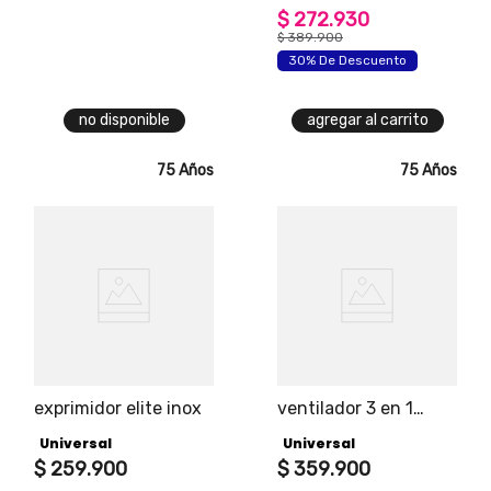
negro 32.3 pulgadas
$
272
.
930
$
389
.
900
30% De Descuento
no disponible
agregar al carrito
75 Años
75 Años
exprimidor elite inox
ventilador 3 en 1
dynamic vento
Universal
Universal
universal 3
$
259
.
900
velocidades negro
$
359
.
900