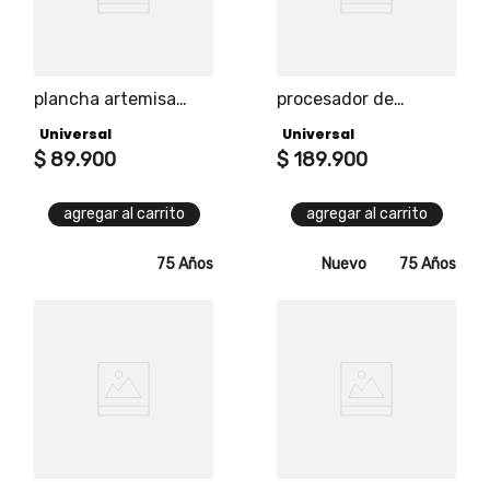
plancha artemisa
procesador de
universal en elegante
alimentos
Universal
Universal
equilibrio de gris y
multifuncional
oro rosa, vapor y
$
89
.
900
universal, dos
$
189
.
900
seca, 5 funciones y
recipientes para
suela antiadherente
procesar y licuar
agregar al carrito
agregar al carrito
para un
alimentos.
deslizamiento suave.
75 Años
Nuevo
75 Años