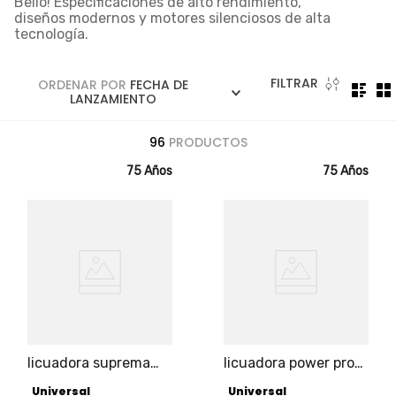
Bello
! Especificaciones de alto rendimiento,
5
.
licuadora
diseños modernos y motores silenciosos de alta
tecnología.
6
.
ollas
7
.
freidora
FILTRAR
ORDENAR POR
FECHA DE
8
.
cafetera
LANZAMIENTO
9
.
caldero
96
PRODUCTOS
10
.
cuchillos
75 Años
75 Años
licuadora suprema
licuadora power pro
2600w universal pro
2600w universal pro
Universal
Universal