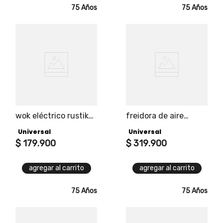
75 Años
75 Años
wok eléctrico rustik
freidora de aire
black universal
digital easyfryer pro
Universal
Universal
universal 3.5 litros
$
179
.
900
$
319
.
900
agregar al carrito
agregar al carrito
75 Años
75 Años