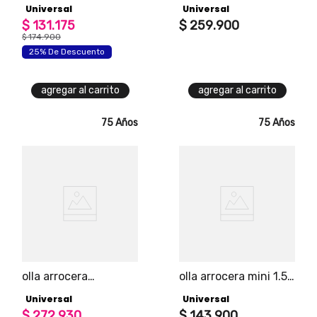
Universal
Universal
universal, capacidad
cook universal con
5 tazas/ 1l /1 lb,
$
131
.
175
panel digital para que
$
259
.
900
recipiente con
elijas tu preparación,
$
174
.
900
recubrimiento
cuenta con 5
25% De Descuento
antiadherente y
funciones
removible, limpia
fácilmente.
agregar al carrito
agregar al carrito
75 Años
75 Años
olla arrocera
olla arrocera mini 1.5
multicook 12tz
tz
Universal
Universal
$
272
.
930
$
143
.
900