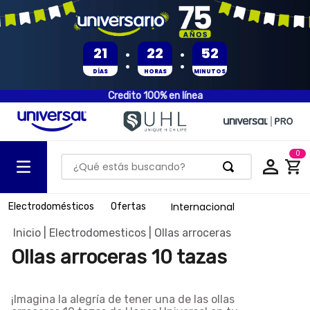
:
:
21
22
52
DÍAS
HORAS
MINUTOS
Credito 100% en línea
0
¿Qué estás buscando?
TÉRMINOS MÁS BUSCADOS
Internacional
Electrodomésticos
Ofertas
1
.
olla presion
Electrodomesticos
Ollas arroceras
2
.
batería
Ollas arroceras 10 tazas
3
.
ventilador
4
.
sartenes
¡Imagina la alegría de tener una de las
ollas