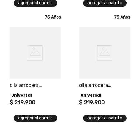
agregar al carrito
agregar al carrito
75 Años
75 Años
olla arrocera
olla arrocera
tradicional en
tradicional 1l/5 tazas
Universal
Universal
aluminio color negro
color gris cuenta con
marca universal
$
219
.
900
vasija con
$
219
.
900
recubrimiento
antiadherente
agregar al carrito
agregar al carrito