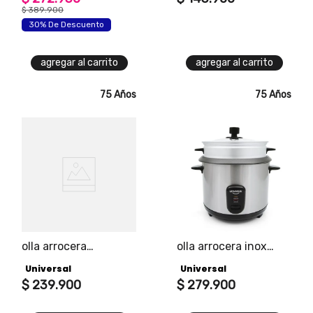
$
389
.
900
30% De Descuento
agregar al carrito
agregar al carrito
75 Años
75 Años
olla arrocera
olla arrocera inox
tradicional color gris
10tz
Universal
Universal
cuenta con vasija
con recubrimiento
$
239
.
900
$
279
.
900
antiadherente