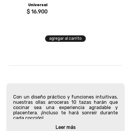
Universal
$
16
.
900
agregar al carrito
Con un diseño práctico y funciones intuitivas,
nuestras
ollas arroceras 10 tazas
harán que
cocinar sea una experiencia agradable y
placentera. ¡Incluso te hará sonreír durante
cada cocción!
Leer más
Esta
olla arrocera Universal 10 tazas
será la