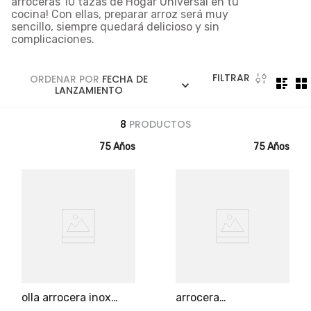
arroceras 10 tazas
de Hogar Universal en tu
5
.
licuadora
cocina! Con ellas, preparar arroz será muy
sencillo, siempre quedará delicioso y sin
6
.
ollas
complicaciones.
7
.
freidora
8
.
cafetera
FILTRAR
ORDENAR POR
FECHA DE
LANZAMIENTO
9
.
caldero
8
PRODUCTOS
10
.
cuchillos
75 Años
75 Años
olla arrocera inox
arrocera
multifuncional
multifuncional easy