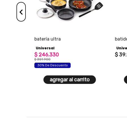
batería ultra
batido
unive
Universal
Unive
$
246
.
330
$
39
.
$
351
.
900
30% De Descuento
agregar al carrito