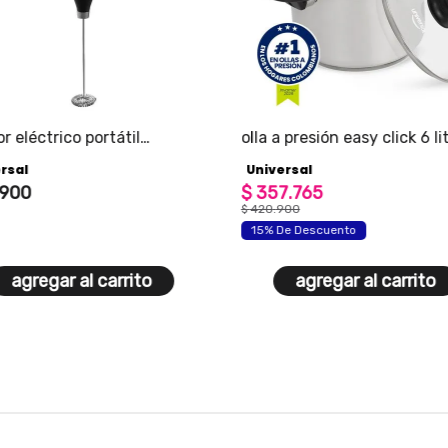
r eléctrico portátil
olla a presión easy click 6 li
rsal para bebidas a pilas aa
rsal
Universal
900
$
357
.
765
$
420
.
900
15% De Descuento
agregar al carrito
agregar al carrito