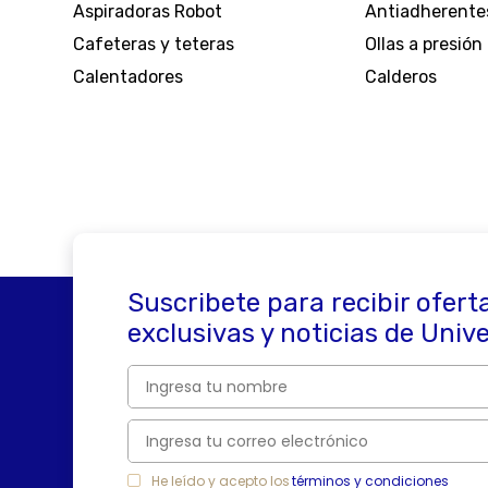
seguridad, brindándote la tranquilidad que 
Aspiradoras Robot
Antiadherente
Cafeteras y teteras
Ollas a presión
¡Bienvenido a Universal! tu destino definit
Calentadores
Calderos
Suscribete para recibir ofert
exclusivas y noticias de Univ
He leído y acepto los
términos y condiciones