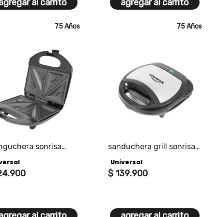
agregar al carrito
agregar al carrito
75 Años
75 Años
anguchera sonrisa
sanduchera grill sonrisa
ersal regala alegría,
v2
versal
Universal
la sonrisas.
24
.
900
$
139
.
900
agregar al carrito
agregar al carrito