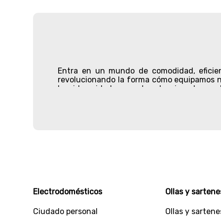
Entra en un mundo de comodidad, eficien
revolucionando la forma cómo equipamos nu
ha sido cuidadosamente seleccionado para b
Desde el momento en que ingresas a nuestro
necesitas en tan solo unos clics.
Nuestra amplia gama de productos incluye d
olla a presión segura y resistente? ¿o tal 
equiparte con artículos de alto rendimient
Dentro de los
productos para el hogar
, verá
fuentes de agua y comederos automáticos p
También, podrás explorar nuestra amplia 
Electrodomésticos
Ollas y sartene
tamaños, así como accesorios para la mesa, 
Ciudado personal
Ollas y sartene
Para nosotros la calidad es la prioridad n