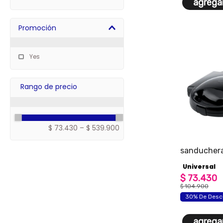
agregar
Calentadores
Asadores eléctricos
Tostadoras
Promoción
Maquina de Helados
Limpieza
Yes
$ 73.430
–
$ 539.900
sanduchera
esencial
Universal
$
73
.
430
$
104
.
900
30% De Desc
agregar