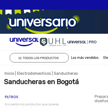
TÉRMINOS MÁS 
Los más vendidos
El
TODOS LOS PRODUCTOS
1
.
olla presion
2
.
batería
Electrodomesticos
Sanducheras
3
.
ventilador
Sanducheras en Bogotá
4
.
sartenes
5
.
licuadora
Prepara
FILTROS
diseños
6
.
ollas
Encuentra los productos que quieres