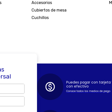
requieres en cada uno de tus espacios.
s
Accesorios
M
Cubiertos de mesa
ivo para transformar tu hogar en un lugar excepcional
Cuchillos
as
ersal
Puedes pagar con tarjeta 
con efectivo
Conoce todos los medios de pago