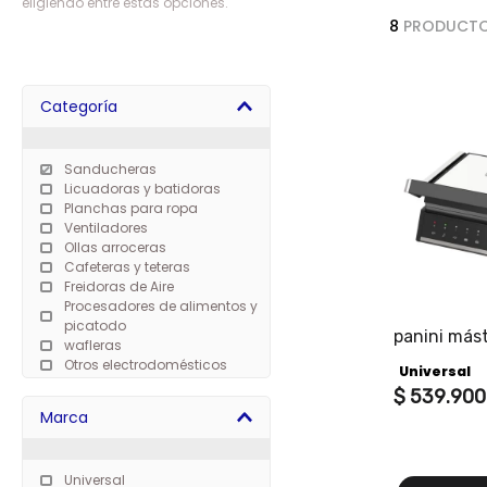
eligiendo entre estas opciones.
7
.
freidora
8
PRODUCT
8
.
cafetera
9
.
caldero
Categoría
10
.
cuchillos
Sanducheras
Licuadoras y batidoras
Planchas para ropa
Ventiladores
Ollas arroceras
Cafeteras y teteras
Freidoras de Aire
Procesadores de alimentos y
picatodo
panini más
wafleras
universal, 
Otros electrodomésticos
Universal
apertura 1
Hornos tostadores y
capacidad p
$
539
.
900
asadores
Marca
Exprimidores de cítricos
Electrodomésticos de
cocina profesional
Universal
Hornillas eléctricas