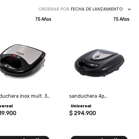
ORDENAR POR
FECHA DE LANZAMIENTO
75 Años
75 Años
duchera inox mult. 3
sanduchera 4p
1
multifuncional
versal
Universal
19
.
900
$
294
.
900