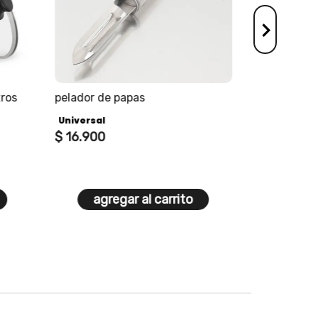
tros
pelador de papas
olla a presi
Universal
Universal
$
16
.
900
$
175
.
398
$
213
.
900
18% De Desc
agregar al carrito
agre