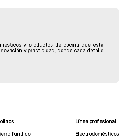
omésticos
y productos de cocina que está
novación y practicidad, donde cada detalle
r, diseñada para que encuentres todo lo que
ios de cocina de alta calidad. ¿Quieres una
ciosos jugos? pues esta es tu oportunidad de
ores de aire y calentadores. Incluso hallarás
ipo de ollas en variedad de materiales y
olinos
Línea profesional
ierro fundido
Electrodomésticos
ertificados con los más altos estándares de