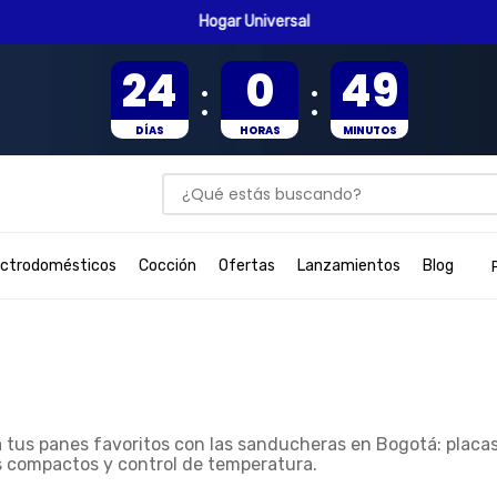
Hogar Universal
24
0
49
:
:
DÍAS
HORAS
MINUTOS
¿Qué estás buscando?
BUSCADOS
ectrodomésticos
Cocción
Ofertas
Lanzamientos
Blog
 tus panes favoritos con las
sanducheras en Bogotá
: placa
 compactos y control de temperatura.