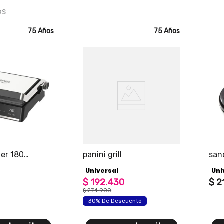
OS
75 Años
75 Años
ter 180
panini grill
san
cuenta con
en 
Universal
Uni
80 grados, más
ara cocinar.
$
192
.
430
$
2
$
274
.
900
30% De Descuento