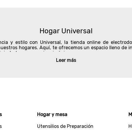
Hogar Universal
cia y estilo con Universal,
la tienda online de electrod
estros hogares. Aquí, te ofrecemos un espacio lleno de in
rindarte una experiencia única.
Leer más
 sitio web, serás recibido por una página fácil de navega
esde electrodomésticos de última generación hasta utensil
vez estás buscando una licuadora potente para preparar deli
o y diseños modernos.
s desde planchas y secadores para el cabello, hasta purificad
ara consentir a tus mascotas.
colección de
productos de cocina
en donde tenemos todo t
s
Hogar y mesa
M
sets de cuchillos, recipientes y mucho más.
s
Utensilios de Preparación
H
úmero uno, por eso estos artículos han sido probados y c