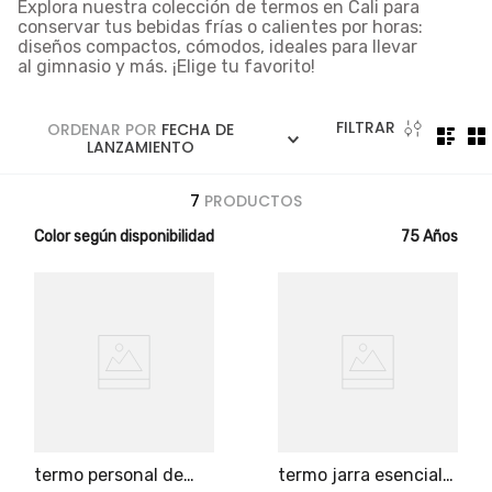
5
.
licuadora
Explora nuestra colección de
termos en Cali
para
conservar tus bebidas frías o calientes por horas:
6
.
ollas
diseños compactos, cómodos, ideales para llevar
al gimnasio y más. ¡Elige tu favorito!
7
.
freidora
8
.
cafetera
FILTRAR
ORDENAR POR
FECHA DE
LANZAMIENTO
9
.
caldero
10
.
cuchillos
7
PRODUCTOS
Color según disponibilidad
75 Años
termo personal de
termo jarra esencial