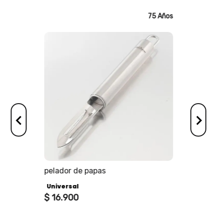
75 Años
75 Años
os
pelador de papas
Universal
$
16
.
900