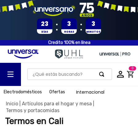
:
:
23
3
3
DÍAS
HORAS
MINUTOS
Credito 100% en línea
0
¿Qué estás buscando?
TÉRMINOS MÁS BUSCADOS
Internacional
Electrodomésticos
Ofertas
1
.
olla presion
Artículos para el hogar y mesa
2
.
batería
Termos y portacomidas
3
.
ventilador
Termos en Cali
4
.
sartenes