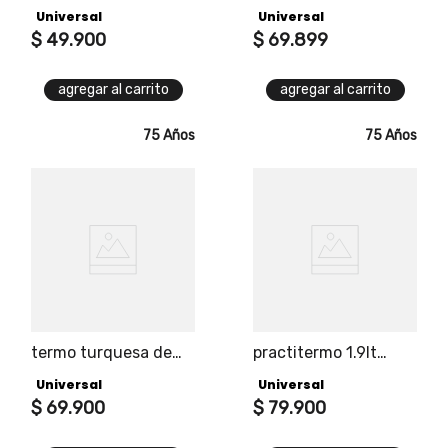
600 ml universal
de 1 litro universal
Universal
Universal
$
49
.
900
$
69
.
899
agregar al carrito
agregar al carrito
75 Años
75 Años
termo turquesa de
practitermo 1.9lt
1.2l en acero
plastico
Universal
Universal
inoxidable universal
$
69
.
900
$
79
.
900