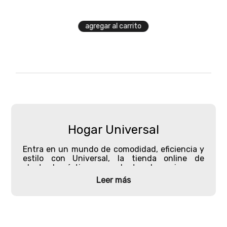
agregar al carrito
Hogar Universal
Entra en un mundo de comodidad, eficiencia y
estilo con Universal,
la tienda online de
electrodomésticos
y productos de cocina que
está revolucionando la forma cómo equipamos
Leer más
nuestros hogares. Aquí, te ofrecemos un
espacio lleno de innovación y practicidad,
donde cada detalle ha sido cuidadosamente
seleccionado para brindarte una experiencia
única.