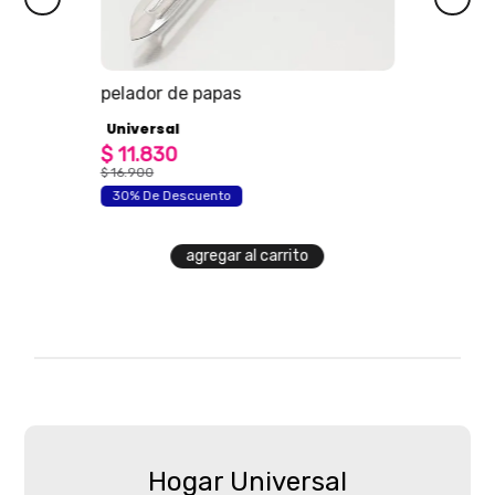
os
pelador de papas
Universal
$
11
.
830
$
16
.
900
30% De Descuento
agregar al carrito
Hogar Universal