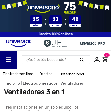
:
:
25
23
42
DÍAS
HORAS
MINUTOS
Credito 100% en línea
0
¿Qué estás buscando?
TÉRMINOS MÁS BUSCADOS
Internacional
Electrodomésticos
Ofertas
1
.
olla presion
3
Electrodomesticos
Ventiladores
2
.
batería
Ventiladores 3 en 1
3
.
ventilador
4
.
sartenes
Tres instalaciones en un solo equipo: los