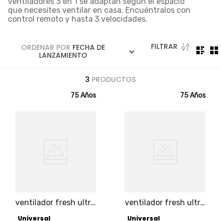
ventiladores 3 en 1
se adaptan según el espacio
5
.
licuadora
que necesites ventilar en casa. Encuéntralos con
control remoto y hasta 3 velocidades.
6
.
ollas
7
.
freidora
FILTRAR
ORDENAR POR
FECHA DE
8
.
monarca
LANZAMIENTO
9
.
cafetera
3
PRODUCTOS
10
.
caldero
75 Años
75 Años
ventilador fresh ultra
ventilador fresh ultra
plus 2 en 1 piso o
plus 2 en 1 piso o
Universal
Universal
pared 18"
pared 18" + control