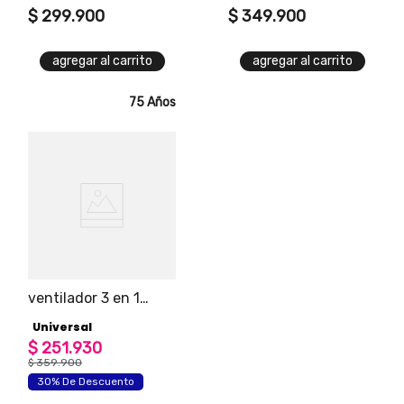
$
299
.
900
remoto
$
349
.
900
agregar al carrito
agregar al carrito
75 Años
ventilador 3 en 1
dynamic vento
Universal
universal 3
velocidades negro
$
251
.
930
$
359
.
900
30% De Descuento