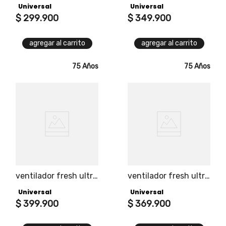
Universal
Universal
pared 18"
pared 18" + control
$
299
.
900
remoto
$
349
.
900
agregar al carrito
agregar al carrito
75 Años
75 Años
ventilador fresh ultra
ventilador fresh ultra
3 en 1 + control
de18 pulgadas tres
Universal
Universal
remoto
velocidades marca
$
399
.
900
universal
$
369
.
900