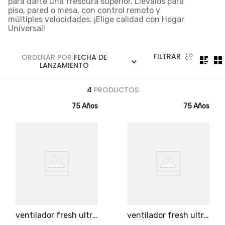
para darte una frescura superior. Llévalos para
5
.
licuadora
piso, pared o mesa, con control remoto y
múltiples velocidades. ¡Elige calidad con Hogar
6
.
ollas
Universal!
7
.
freidora
8
.
cafetera
FILTRAR
ORDENAR POR
FECHA DE
LANZAMIENTO
9
.
caldero
4
PRODUCTOS
10
.
cuchillos
75 Años
75 Años
ventilador fresh ultra
ventilador fresh ultra
plus 2 en 1 piso o
plus 2 en 1 piso o