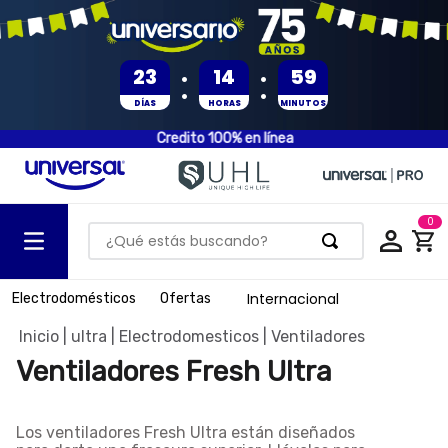
:
:
23
14
59
DÍAS
HORAS
MINUTOS
Credito 100% en línea
0
¿Qué estás buscando?
TÉRMINOS MÁS BUSCADOS
Internacional
Electrodomésticos
Ofertas
1
.
olla presion
ultra
Electrodomesticos
Ventiladores
2
.
batería
Ventiladores Fresh Ultra
3
.
ventilador
4
.
sartenes
Los
ventiladores Fresh Ultra
están diseñados