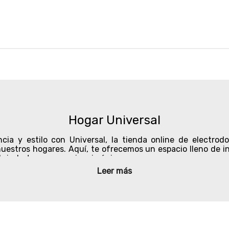
Hogar Universal
cia y estilo con Universal,
la tienda online de electrod
estros hogares. Aquí, te ofrecemos un espacio lleno de in
rindarte una experiencia única.
Leer más
 sitio web, serás recibido por una página fácil de navega
esde electrodomésticos de última generación hasta utensil
vez estás buscando una licuadora potente para preparar deli
o y diseños modernos.