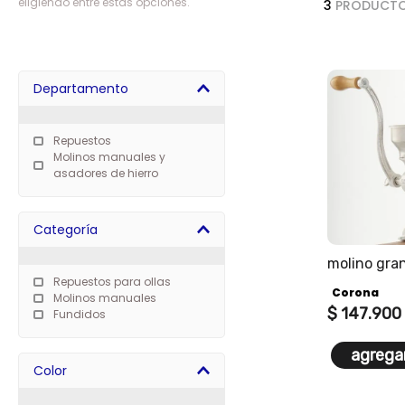
eligiendo entre estas opciones.
3
PRODUCT
7
.
freidora
8
.
cafetera
9
.
caldero
Departamento
10
.
cuchillos
Repuestos
Molinos manuales y
asadores de hierro
Categoría
molino gran
Repuestos para ollas
Corona
Molinos manuales
$
147
.
900
Fundidos
agregar
Color