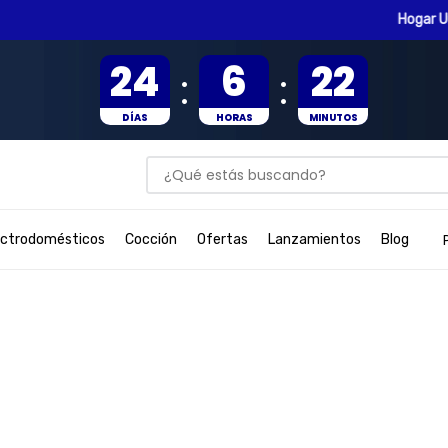
Hogar Universal
24
6
22
:
:
DÍAS
HORAS
MINUTOS
¿Qué estás buscando?
BUSCADOS
ectrodomésticos
Cocción
Ofertas
Lanzamientos
Blog