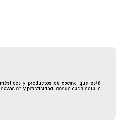
omésticos
y productos de cocina que está
novación y practicidad, donde cada detalle
r, diseñada para que encuentres todo lo que
ios de cocina de alta calidad. ¿Quieres una
ciosos jugos? pues esta es tu oportunidad de