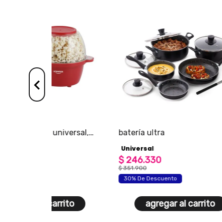
batería ultra
batido
unive
Universal
Unive
$
246
.
330
$
39
.
$
351
.
900
30% De Descuento
agregar al carrito