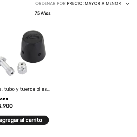
ORDENAR POR
PRECIO: MAYOR A MENOR
75 Años
, tubo y tuerca ollas
resión corona de 2,3,4
rona
lt
3
.
900
agregar al carrito