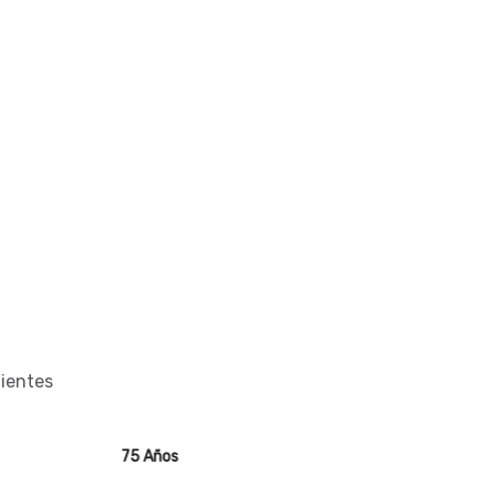
lientes
5 Años
75 Años