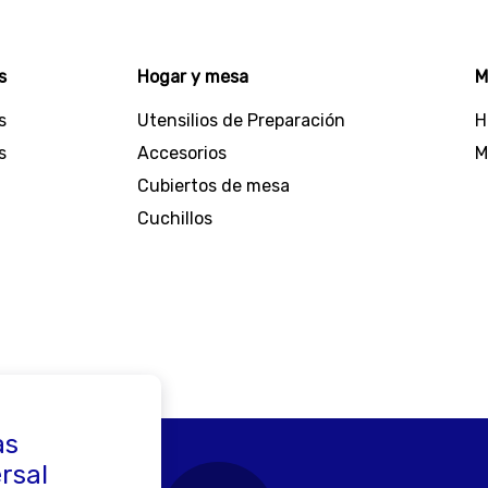
s desde planchas y secadores para el cabello, hasta purificad
ara consentir a tus mascotas.
colección de
productos de cocina
en donde tenemos todo t
s
Hogar y mesa
M
sets de cuchillos, recipientes y mucho más.
s
Utensilios de Preparación
H
úmero uno, por eso estos artículos han sido probados y c
requieres en cada uno de tus espacios.
s
Accesorios
M
Cubiertos de mesa
ivo para transformar tu hogar en un lugar excepcional
Cuchillos
as
ersal