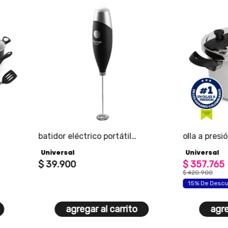
r eléctrico portátil
olla a presión easy click 6 li
rsal para bebidas a pilas aa
rsal
Universal
900
$
357
.
765
$
420
.
900
15% De Descuento
agregar al carrito
agregar al carrito