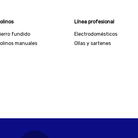
ores de aire y calentadores. Incluso hallarás
ipo de ollas en variedad de materiales y
olinos
Línea profesional
ierro fundido
Electrodomésticos
ertificados con los más altos estándares de
olinos manuales
Ollas y sartenes