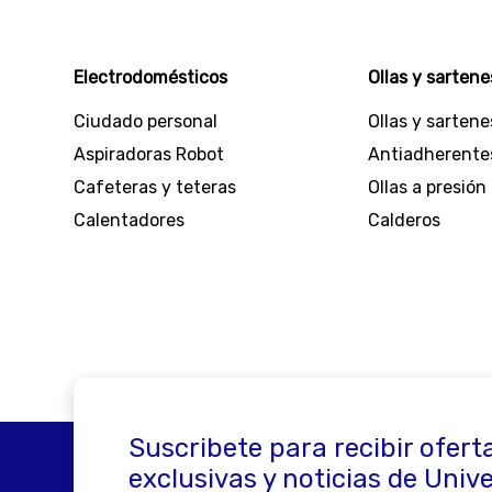
Dentro de los
productos para el hogar
, verá
fuentes de agua y comederos automáticos p
También, podrás explorar nuestra amplia 
Electrodomésticos
Ollas y sartene
tamaños, así como accesorios para la mesa, 
Ciudado personal
Ollas y sartene
Para nosotros la calidad es la prioridad n
seguridad, brindándote la tranquilidad que 
Aspiradoras Robot
Antiadherente
Cafeteras y teteras
Ollas a presión
¡Bienvenido a Universal! tu destino definit
Calentadores
Calderos
Suscribete para recibir ofert
exclusivas y noticias de Univ