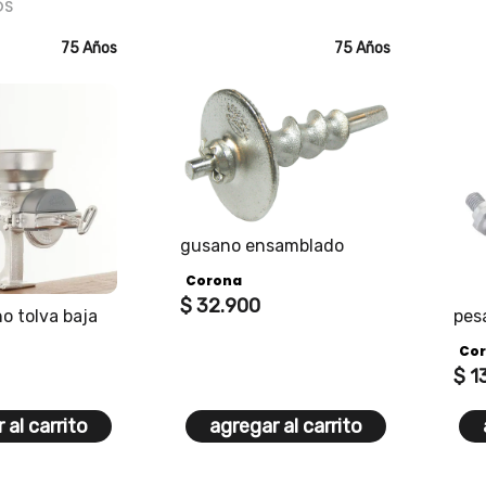
OS
75 Años
75 Años
gusano ensamblado
Corona
$
32
.
900
o tolva baja
pesa
a p
Co
y 6 
$
1
 al carrito
agregar al carrito