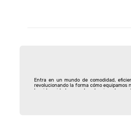
Entra en un mundo de comodidad, eficien
revolucionando la forma cómo equipamos nu
ha sido cuidadosamente seleccionado para b
Desde el momento en que ingresas a nuestro
necesitas en tan solo unos clics.
Nuestra amplia gama de productos incluye d
olla a presión segura y resistente? ¿o tal 
equiparte con artículos de alto rendimient