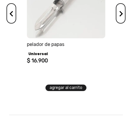
os
pelador de papas
Universal
$
16
.
900
agregar al carrito