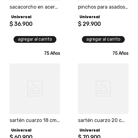
sacacorcho en acero
pinchos para asados
inoxidable
y mazorcas universal
Universal
Universal
$
36
.
900
$
29
.
900
agregar al carrito
agregar al carrito
75 Años
75 Años
sartén cuarzo 18 cm
sartén cuarzo 20 cm
sin tapa
sin tapa
Universal
Universal
$
60
.
900
$
70
.
900