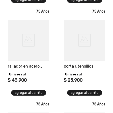
75 Años
75 Años
rallador en acero
porta utensilios
inoxidable de 25 cm
Universal
Universal
con recipiente
$
43
.
900
$
25
.
900
agregar al carrito
agregar al carrito
75 Años
75 Años