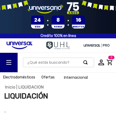
:
:
24
8
16
DÍAS
HORAS
MINUTOS
Credito 100% en línea
0
¿Qué estás buscando?
TÉRMINOS MÁS BUSCADOS
Internacional
Electrodomésticos
Ofertas
1
.
olla presion
LIQUIDACION
2
.
batería
LIQUIDACIÓN
3
.
ventilador
4
.
sartenes
-