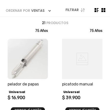
5
.
licuadora
6
.
ollas
FILTRAR
ORDENAR POR
VENTAS
7
.
freidora
21
PRODUCTOS
8
.
cafetera
75 Años
75 Años
9
.
caldero
10
.
cuchillos
pelador de papas
picatodo manual
Universal
Universal
$
16
.
900
$
39
.
900
agregar al carrito
agregar al carrito