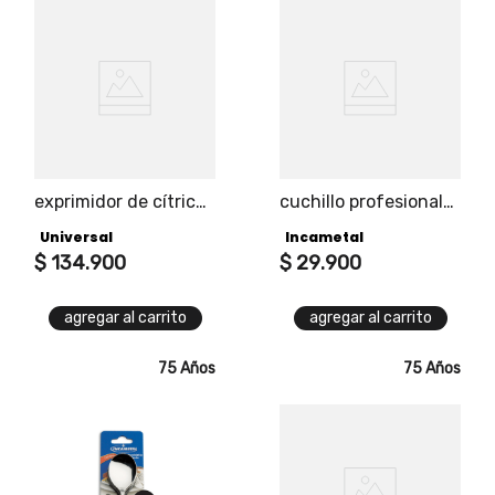
exprimidor de cítricos
cuchillo profesional
1.5l
4" universal pro
Universal
Incametal
$
134
.
900
$
29
.
900
agregar al carrito
agregar al carrito
75 Años
75 Años