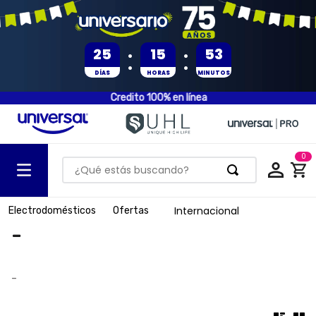
:
:
25
15
53
DÍAS
HORAS
MINUTOS
Credito 100% en línea
0
¿Qué estás buscando?
TÉRMINOS MÁS BUSCADOS
Internacional
Electrodomésticos
Ofertas
1
.
olla presion
-
2
.
batería
3
.
ventilador
-
4
.
sartenes