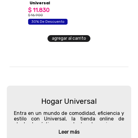
Universal
$
11
.
830
$
16
.
900
30% De Descuento
agregar al carrito
Hogar Universal
Entra en un mundo de comodidad, eficiencia y
estilo con Universal,
la tienda online de
electrodomésticos
y productos de cocina que
está revolucionando la forma cómo equipamos
Leer más
nuestros hogares. Aquí, te ofrecemos un