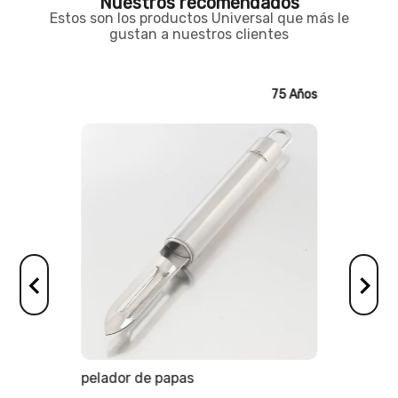
Nuestros recomendados
Estos son los productos Universal que más le
gustan a nuestros clientes
75 Años
75 Años
os
pelador de papas