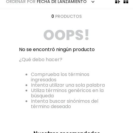
5
.
licuadora
ORDENAR POR
FECHA DE LANZAMIENTO
6
.
ollas
0
PRODUCTOS
7
.
freidora
OOPS!
8
.
monarca
9
.
cafetera
No se encontró ningún producto
10
.
caldero
¿Qué debo hacer?
Comprueba los términos
ingresados
Intenta utilizar una sola palabra
Utiliza términos genéricos en la
búsqueda
Intenta buscar sinónimos del
término deseado