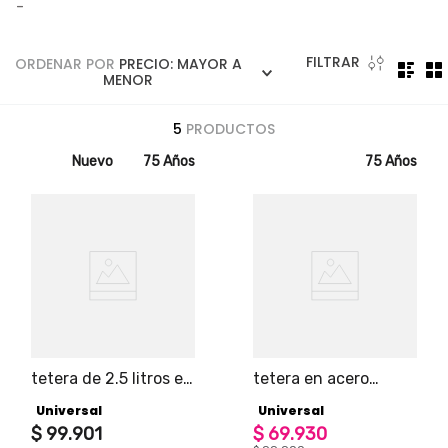
5
.
licuadora
-
6
.
ollas
FILTRAR
ORDENAR POR
PRECIO: MAYOR A
7
.
freidora
MENOR
8
.
cafetera
5
PRODUCTOS
9
.
caldero
Nuevo
75 Años
75 Años
10
.
cuchillos
tetera de 2.5 litros en
tetera en acero
acero inoxidable
inoxidable 2.5 l
Universal
Universal
edición artemisa
universal
$
99
.
901
$
69
.
930