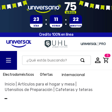
:
:
23
11
22
DÍAS
HORAS
MINUTOS
Credito 100% en línea
0
¿Qué estás buscando?
TÉRMINOS MÁS BUSCADOS
Internacional
Electrodomésticos
Ofertas
1
.
olla presion
Artículos para el hogar y mesa
2
.
batería
Utensilios de Preparación
Cafeteras y teteras
3
.
ventilador
-
4
.
sartenes