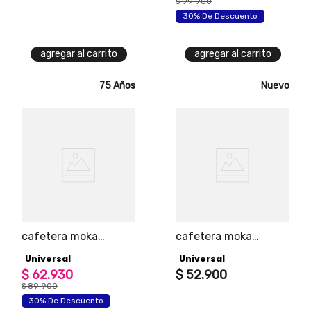
$
99
.
900
30% De Descuento
agregar al carrito
agregar al carrito
75 Años
Nuevo
cafetera moka
cafetera moka
italiana de 6 tazas
italiana de 340ml
Universal
Universal
marca universal
universal
$
62
.
930
$
52
.
900
$
89
.
900
30% De Descuento