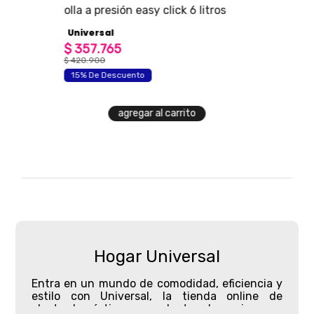
ersal
olla a presión easy click 6 litros
Universal
$
357
.
765
$
420
.
900
15% De Descuento
agregar al carrito
Hogar Universal
Entra en un mundo de comodidad, eficiencia y
estilo con Universal,
la tienda online de
electrodomésticos
y productos de cocina que