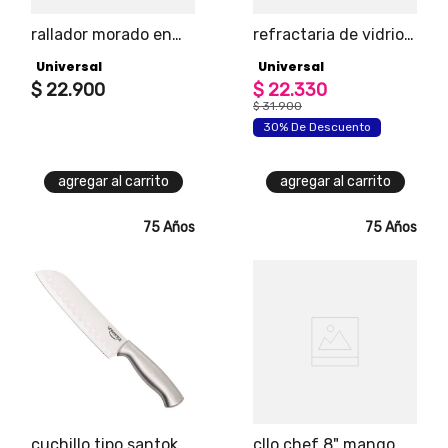
rallador morado en
refractaria de vidrio
acero inoxidable
de 640 ml universal
Universal
Universal
$
22
.
900
$
22
.
330
$
31
.
900
30% De Descuento
agregar al carrito
agregar al carrito
75 Años
75 Años
cuchillo tipo santoku
cllo chef 8" mango