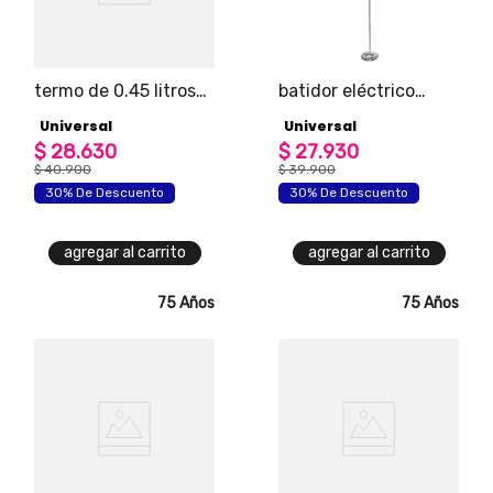
termo de 0.45 litros
batidor eléctrico
marca universal
portátil universal
Universal
Universal
para bebidas a pilas
$
28
.
630
aa
$
27
.
930
$
40
.
900
$
39
.
900
30% De Descuento
30% De Descuento
agregar al carrito
agregar al carrito
75 Años
75 Años