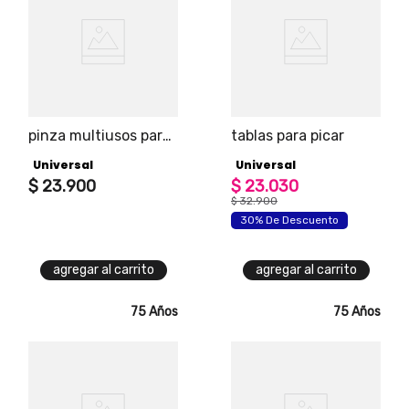
pinza multiusos para
tablas para picar
cocina 9''
Universal
Universal
$
23
.
900
$
23
.
030
$
32
.
900
30% De Descuento
agregar al carrito
agregar al carrito
75 Años
75 Años