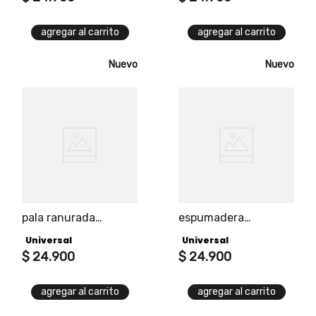
agregar al carrito
agregar al carrito
Nuevo
Nuevo
pala ranurada
espumadera
universal edición
universal edición
Universal
Universal
black
black
$
24
.
900
$
24
.
900
agregar al carrito
agregar al carrito