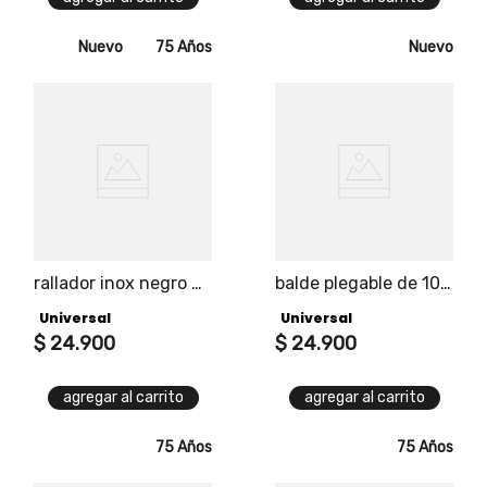
Nuevo
75 Años
Nuevo
rallador inox negro 4
balde plegable de 10
en 1 edición rustik
litros redondo
Universal
Universal
black universal
universal
$
24
.
900
$
24
.
900
agregar al carrito
agregar al carrito
75 Años
75 Años