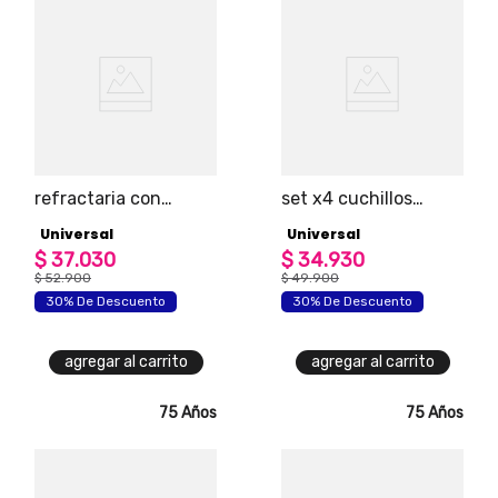
refractaria con
set x4 cuchillos
división en vidrio
lemon universal
Universal
Universal
universal
$
37
.
030
$
34
.
930
$
52
.
900
$
49
.
900
30% De Descuento
30% De Descuento
agregar al carrito
agregar al carrito
75 Años
75 Años