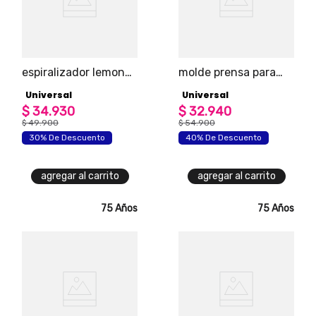
espiralizador lemon
molde prensa para
universal
hamburguesa
Universal
Universal
universal
$
34
.
930
$
32
.
940
$
49
.
900
$
54
.
900
30% De Descuento
40% De Descuento
agregar al carrito
agregar al carrito
75 Años
75 Años