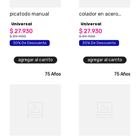
picatodo manual
colador en acero
inoxidable
Universal
Universal
$
27
.
930
$
27
.
930
$
39
.
900
$
39
.
900
30% De Descuento
30% De Descuento
agregar al carrito
agregar al carrito
75 Años
75 Años