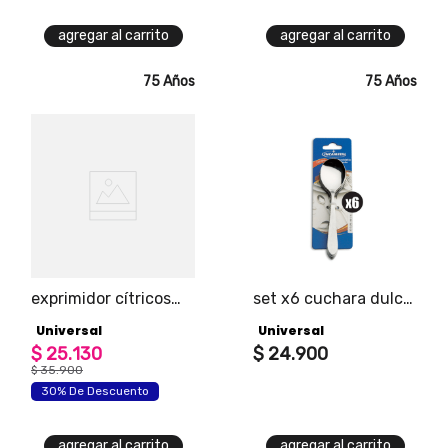
agregar al carrito
agregar al carrito
75 Años
75 Años
exprimidor cítricos
set x6 cuchara dulce
universal amarillo
alpes
Universal
Universal
$
25
.
130
$
24
.
900
$
35
.
900
30% De Descuento
agregar al carrito
agregar al carrito