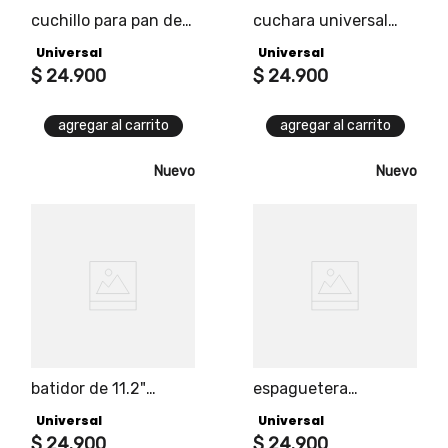
cuchillo para pan de
cuchara universal
8" universal edición
edición black
Universal
Universal
black
$
24
.
900
$
24
.
900
agregar al carrito
agregar al carrito
Nuevo
Nuevo
batidor de 11.2"
espaguetera
universal edición
universal edición
Universal
Universal
black
black
$
24
.
900
$
24
.
900