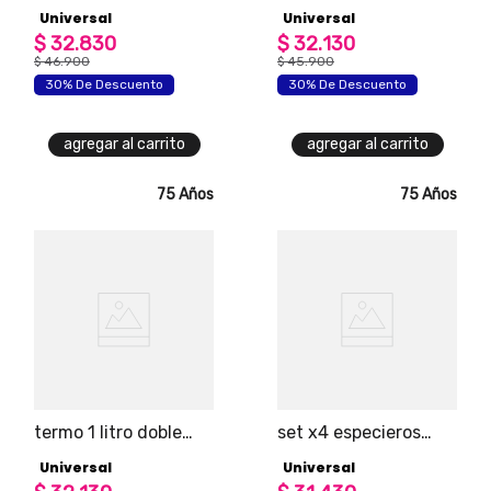
vinagrera vitro
Universal
Universal
universal
$
32
.
830
$
32
.
130
$
46
.
900
$
45
.
900
30% De Descuento
30% De Descuento
agregar al carrito
agregar al carrito
75 Años
75 Años
termo 1 litro doble
set x4 especieros
vaso universal
vitro universal
Universal
Universal