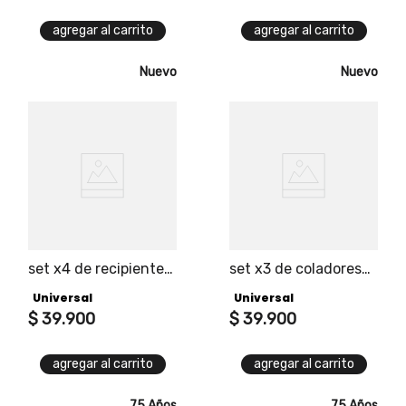
agregar al carrito
agregar al carrito
Nuevo
Nuevo
set x4 de recipientes
set x3 de coladores
herméticos universal
universal edición
Universal
Universal
black
$
39
.
900
$
39
.
900
agregar al carrito
agregar al carrito
75 Años
75 Años