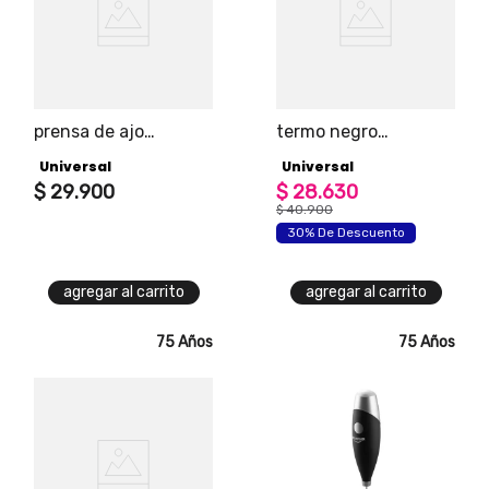
prensa de ajo
termo negro
universal edición
universal 0.45 litros
Universal
Universal
black
$
29
.
900
$
28
.
630
$
40
.
900
30% De Descuento
agregar al carrito
agregar al carrito
75 Años
75 Años