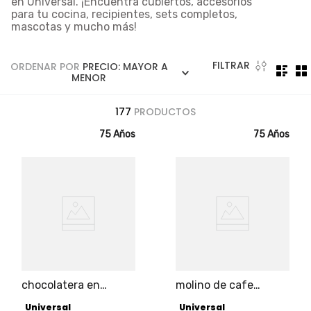
en Universal. ¡Encuentra cubiertos, accesorios
5
.
licuadora
para tu cocina, recipientes, sets completos,
mascotas y mucho más!
6
.
ollas
7
.
freidora
FILTRAR
ORDENAR POR
PRECIO: MAYOR A
8
.
monarca
MENOR
9
.
cafetera
177
PRODUCTOS
10
.
caldero
75 Años
75 Años
chocolatera en
molino de cafe
aluminio 2 litros
manual universal 2o
Universal
Universal
gramos