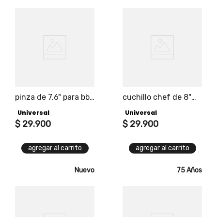
pinza de 7.6" para bbq
cuchillo chef de 8"
universal
universal edición
Universal
Universal
black
$
29
.
900
$
29
.
900
agregar al carrito
agregar al carrito
Nuevo
75 Años