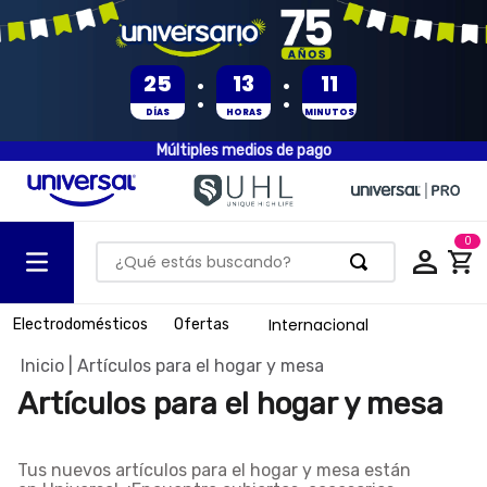
:
:
25
13
11
DÍAS
HORAS
MINUTOS
Múltiples medios de pago
0
¿Qué estás buscando?
TÉRMINOS MÁS BUSCADOS
Internacional
Electrodomésticos
Ofertas
1
.
olla presion
Artículos para el hogar y mesa
2
.
batería
Artículos para el hogar y mesa
3
.
ventilador
4
.
sartenes
Tus nuevos
artículos para el hogar y mesa
están