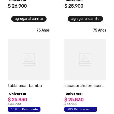
Universal
Universal
$
26
.
900
$
25
.
900
agregar al carrito
agregar al carrito
75 Años
75 Años
tabla picar bambu
sacacorcho en acero
inoxidable
Universal
Universal
$
25
.
830
$
25
.
830
$
36
.
900
$
36
.
900
30% De Descuento
30% De Descuento