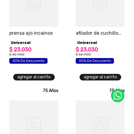
prensa ajo incainox
afilador de cuchillo
en acero inoxidable
Universal
Universal
$
23
.
030
$
23
.
030
$
32
.
900
$
32
.
900
30% De Descuento
30% De Descuento
agregar al carrito
agregar al carrito
75 Años
75 Años