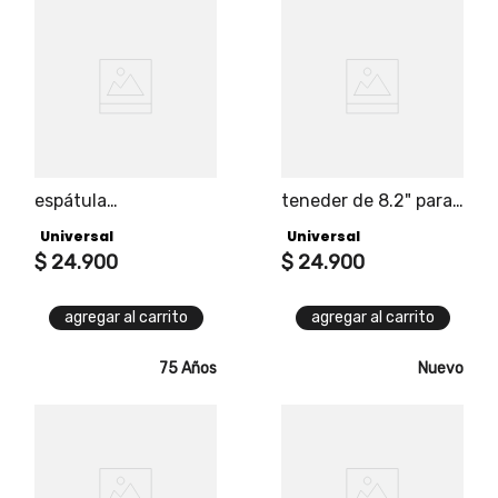
espátula
teneder de 8.2" para
multifuncional para
bbq universal
Universal
Universal
bbq universal
$
24
.
900
$
24
.
900
agregar al carrito
agregar al carrito
75 Años
Nuevo