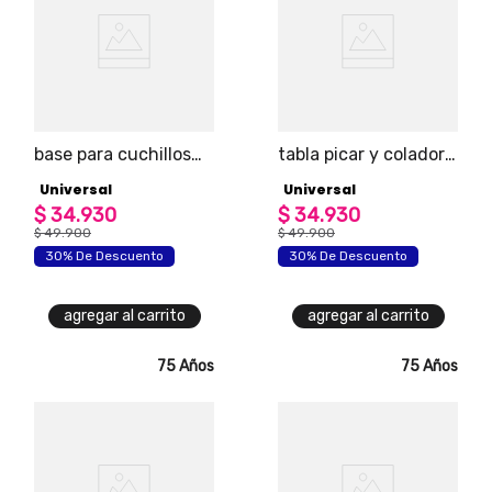
base para cuchillos
tabla picar y colador
universal
universal
Universal
Universal
$
34
.
930
$
34
.
930
$
49
.
900
$
49
.
900
30% De Descuento
30% De Descuento
agregar al carrito
agregar al carrito
75 Años
75 Años