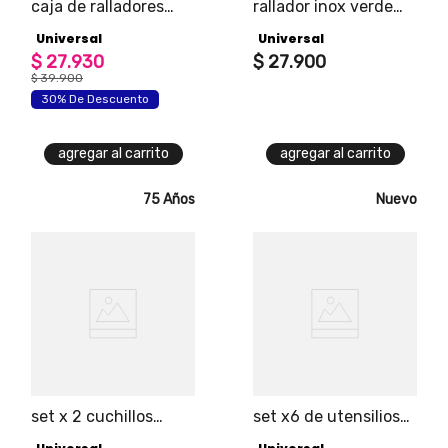
caja de ralladores
rallador inox verde
lemon universal
grande
Universal
Universal
$
27
.
930
$
27
.
900
$
39
.
900
30% De Descuento
agregar al carrito
agregar al carrito
75 Años
Nuevo
set x 2 cuchillos
set x6 de utensilios
brazileiro
aliada universal