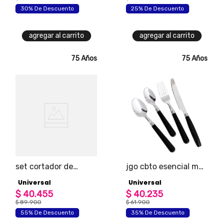
30% De Descuento
25% De Descuento
agregar al carrito
agregar al carrito
75 Años
75 Años
set cortador de
jgo cbto esencial mg
queso en bambú
ng 16pz
Universal
Universal
marca universal
$
40
.
455
$
40
.
235
$
89
.
900
$
61
.
900
55% De Descuento
35% De Descuento