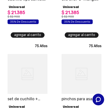
de 7" universal
acero
Universal
Universal
$
21
.
385
$
21
.
385
$
32
.
900
$
32
.
900
35% De Descuento
35% De Descuento
agregar al carrito
agregar al carrito
75 Años
75 Años
set de cuchillo +
pinchos para asados
tijera lemon universal
y mazorcas universal
Universal
Universal