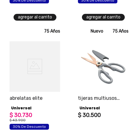
30% De Descuento
30% De Descuento
agregar al carrito
agregar al carrito
75 Años
Nuevo
75 Años
abrelatas elite
tijeras multiusos
artemisa edición
Universal
Universal
universal
$
30
.
730
$
30
.
500
$
43
.
900
30% De Descuento