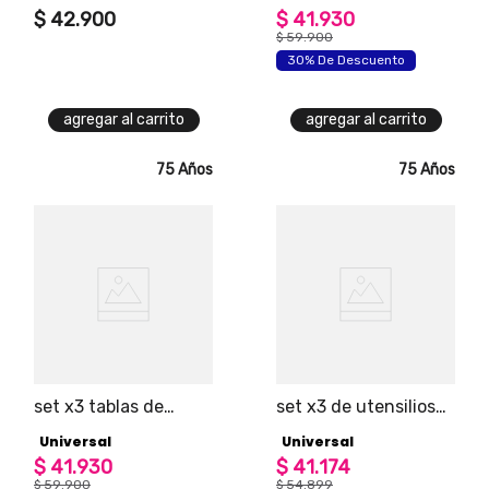
$
42
.
900
$
41
.
930
$
59
.
900
30% De Descuento
agregar al carrito
agregar al carrito
75 Años
75 Años
set x3 tablas de
set x3 de utensilios
bambu universal
bbq con estuche
Universal
Universal
universal
$
41
.
930
$
41
.
174
$
59
.
900
$
54
.
899