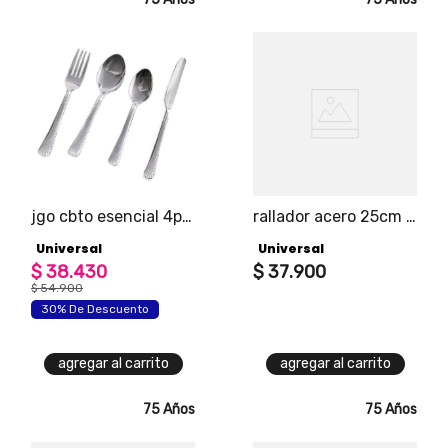
jgo cbto esencial 4pt
rallador acero 25cm 4
x 4pz
caras
Universal
Universal
$
38
.
430
$
37
.
900
$
54
.
900
30% De Descuento
agregar al carrito
agregar al carrito
75 Años
75 Años