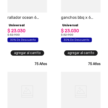
rallador ocean 6
ganchos bbq x 6
caras
unidades universal
Universal
Universal
$
23
.
030
$
23
.
030
$
32
.
900
$
32
.
900
30% De Descuento
30% De Descuento
agregar al carrito
agregar al carrito
75 Años
75 Años