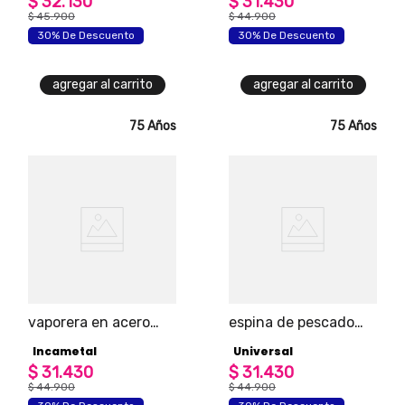
$
32
.
130
$
31
.
430
$
45
.
900
$
44
.
900
30% De Descuento
30% De Descuento
agregar al carrito
agregar al carrito
75 Años
75 Años
vaporera en acero
espina de pescado
inoxidable
bbq universal
Incametal
Universal
$
31
.
430
$
31
.
430
$
44
.
900
$
44
.
900