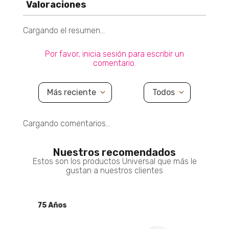
Agregar
$ 39.900
$ 27.930
Valoraciones
30% De Descuento
Cargando el resumen…
Dispensador De Aceite De Cocina 100 Ml SPRAY DE ACEITE 100ML
Por favor, inicia sesión para escribir un
Agregar
$ 23.900
$ 16.730
comentario.
30% De Descuento
Más reciente
Todos
Cargando comentarios…
Nuestros recomendados
Estos son los productos Universal que más le
gustan a nuestros clientes
5 Años
75 Años