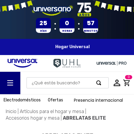
:
:
25
0
57
DÍAS
HORAS
MINUTOS
Hogar Universal
0
¿Qué estás buscando?
TÉRMINOS MÁS BUSCADOS
Presencia internacional
Electrodomésticos
Ofertas
1
.
olla presion
Artículos para el hogar y mesa
2
.
batería
Accesorios hogar y mesa
ABRELATAS ELITE
3
.
ventilador