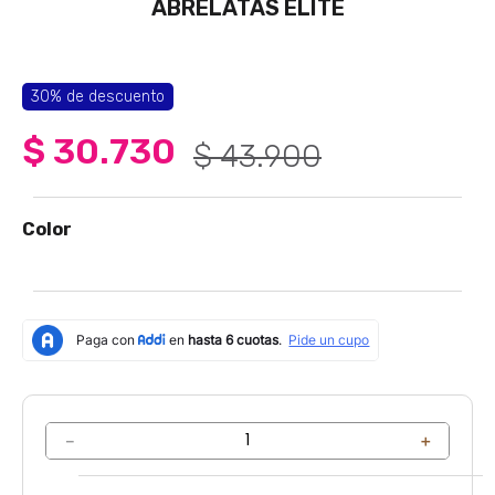
ABRELATAS ELITE
4
.
sartenes
5
.
licuadora
6
.
ollas
30%
de descuento
7
.
freidora
$
30
.
730
$
43
.
900
8
.
cafetera
9
.
caldero
Color
10
.
cuchillos
－
＋