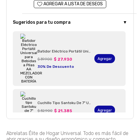
Sugeridos para tu compra
▼
Batidor Eléctrico Portátil Universal Para Bebidas A Pilas AA MEZCLADOR CON BATERÍA
Agregar
$ 39.900
$ 27.930
30% De Descuento
Cuchillo Tipo Santoku De 7" Universal CUCHILLO SANTOKU ACERO 7"
Agregar
$ 32.900
$ 21.385
35% De Descuento
Abrelatas Élite de Hogar Universal. Todo es más fácil de
abrir gracias a su diseño ergonómico y compacto.