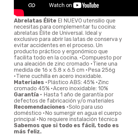
Set X3 Contenedores Vitro Universal SET X3 CONTENEDORES VITRO
Agregar
$ 75.900
Abrelatas Élite
El NUEVO utensilio que
necesitas para complementar tu cocina:
abrelatas Élite de Universal. Ideal y
exclusivo para abrir las latas de conserva y
Set X4 Cuchillos Lemon UNIVERSAL SET X4 CUCHILLOS LEMON
evitar accidentes en el proceso. Un
Agregar
$ 49.900
$ 34.930
producto práctico y ergonómico que
facilita todo en la cocina. •Compuesto por
30% De Descuento
una aleación de zinc cromado •Tiene una
medida de 16 x 5.8 x 6.5 cm •Pesa 256g
•Tiene cuchilla en acero inoxidable.
Materiales
•Plástico ABS: 45% •Zinc
cromado 45% •Acero inoxidable: 10%
Rallador Inox Negro 4 En 1 Edición Rustik Black Universal RALLADOR INOX NEGRO
Garantía
• Hasta 1 año de garantía por
Agregar
$ 24.900
defectos de fabricación y/o materiales
Recomendaciones
•Solo para uso
doméstico •No sumergir en agua el cuerpo
principal •No requiere instalación técnica
Sabemos que si todo es fácil, todo es
más feliz.
PICATODO MANUAL