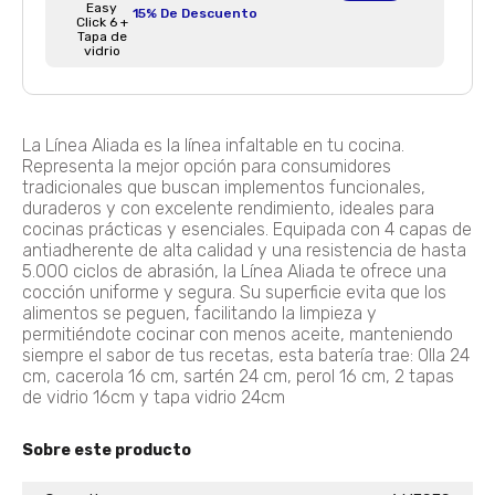
15% De Descuento
Batería Ultra BATERIA 6 ULTRA 14 PZ
Agregar
$ 425.900
$ 298.130
La Línea Aliada es la línea infaltable en tu cocina.
30% De Descuento
Representa la mejor opción para consumidores
tradicionales que buscan implementos funcionales,
duraderos y con excelente rendimiento, ideales para
cocinas prácticas y esenciales. Equipada con 4 capas de
BATERÍA ARTEMISA 7 PIEZAS+F374 BATERIA ANTIADHERENTE ARTEMISA
antiadherente de alta calidad y una resistencia de hasta
Agregar
5.000 ciclos de abrasión, la Línea Aliada te ofrece una
$ 229.900
cocción uniforme y segura. Su superficie evita que los
alimentos se peguen, facilitando la limpieza y
permitiéndote cocinar con menos aceite, manteniendo
siempre el sabor de tus recetas, esta batería trae: Olla 24
cm, cacerola 16 cm, sartén 24 cm, perol 16 cm, 2 tapas
OLLA A PRESIÓN ELÉCTRICA MULTIPRO 3 L OLLA PRESION ELECTRICA 3L
de vidrio 16cm y tapa vidrio 24cm
Agregar
$ 379.900
$ 303.920
20% De Descuento
Sobre este producto