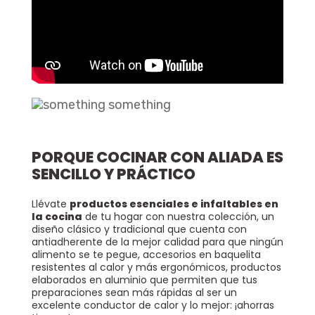
Olla A Presión Cierre Interno LPC 13 Litros OLLA PRESION LPC CI 13L
Agregar
$ 400.900
$ 280.630
30% De Descuento
PORQUE COCINAR CON ALIADA ES
Olla A Presión Ultra CE Universal De Aluminio De Cierre Externo OLLA PRESION ULTRA CE 6L
SENCILLO Y PRÁCTICO
Agregar
$ 213.900
$ 175.398
18% De Descuento
Llévate
productos esenciales e infaltables en
la cocina
de tu hogar con nuestra colección, un
diseño clásico y tradicional que cuenta con
antiadherente de la mejor calidad para que ningún
alimento se te pegue, accesorios en baquelita
resistentes al calor y más ergonómicos, productos
elaborados en aluminio que permiten que tus
preparaciones sean más rápidas al ser un
excelente conductor de calor y lo mejor: ¡ahorras