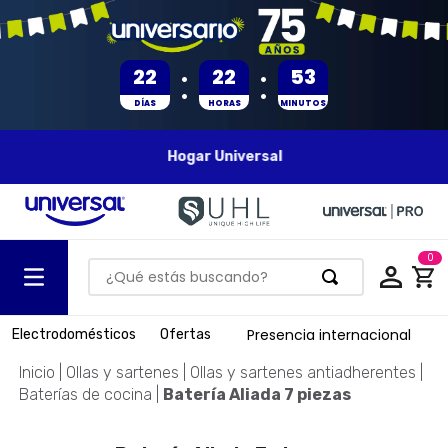
:
:
22
22
53
DÍAS
HORAS
MINUTOS
Hogar Universal
0
¿Qué estás buscando?
TÉRMINOS MÁS BUSCADOS
Presencia internacional
Electrodomésticos
Ofertas
1
.
olla presion
Ollas y sartenes
Ollas y sartenes antiadherentes
2
.
batería
Baterías de cocina
Batería Aliada 7 piezas
3
.
ventilador