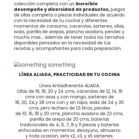
colección completa con un
increíble
desempeño y diversidad de productos,
juegos
de ollas completa o piezas individuales de acuerdo
con la necesidad de tu cocina y diferentes
momentos de consumo, cacerolas, sartenes, ollas,
woks, parrilla de arepas, plancha asadora, peroles y
mucho mas... además de tener todos los tamaños
disponibles pensados en la necesidad de tus
recetas y acompañantes para cada preparación.
LÍNEA ALIADA, PRACTICIDAD EN TU COCINA
Línea Antiadherente ALIADA.
Ollas de 16, 18, 20 y 24 cms, cacerolas de 12, 14, 16
cms con asas y con mango, sartenes de
18, 20, 24,y 28 cms con y sin tapa, woks de 24 y 30
cms, jarro lechero de 1,5 litros, peroles
de 10, 16, 18 y 20 cms, plancha asadora de 23 cms,
parrilla de arepa de 20 cms, baterías
tradicionales de 4, 6, 7, 8 y 11 piezas y baterías
enfocadas en momentos: desayuno, almuerzo
y toda ocasíon, sets x2, x3, y x5 sartenes.