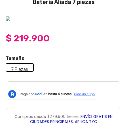
Batería Aliada 7 piezas
4
.
sartenes
5
.
licuadora
6
.
ollas
7
.
freidora
$
219
.
900
8
.
cafetera
9
.
caldero
Tamaño
10
.
cuchillos
7 Piezas
Compras desde $279.900 tienen
ENVÍO GRATIS EN
CIUDADES PRINCIPALES. APLICA TYC