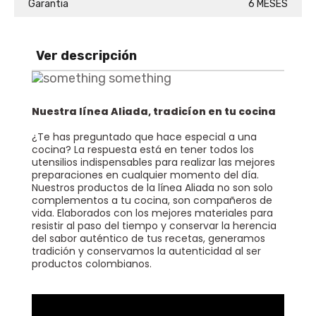
Garantia
6 MESES
Batería Momentos BATERIA MOMENTOS
Agregar
$ 350.900
Ver descripción
Batería Momento Desayuno BATERIA MOMENTO DESAYUNO
Nuestra línea Aliada, tradicíon en tu cocina
Agregar
$ 215.900
¿Te has preguntado que hace especial a una
cocina? La respuesta está en tener todos los
utensilios indispensables para realizar las mejores
preparaciones en cualquier momento del día.
Nuestros productos de la línea Aliada no son solo
complementos a tu cocina, son compañeros de
vida. Elaborados con los mejores materiales para
Olla A Presión Ultra Max En Aluminio Con Cierre Externo Olla A Presión ULTRA MAX UNIVERSAL 4.5 Litros
resistir al paso del tiempo y conservar la herencia
Agregar
$ 208.900
$ 171.298
del sabor auténtico de tus recetas, generamos
tradición y conservamos la autenticidad al ser
18% De Descuento
productos colombianos.