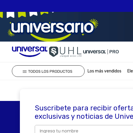
TÉRMINOS MÁS 
Los más vendidos
El
TODOS LOS PRODUCTOS
1
.
olla presion
2
.
batería
3
.
ventilador
4
.
sartenes
Suscribete para recibir ofert
5
.
licuadora
exclusivas y noticias de Univ
6
.
ollas