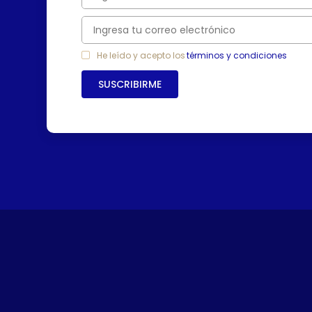
7
.
freidora
8
.
cafetera
9
.
caldero
He leído y acepto los
términos y condiciones
10
.
cuchillos
SUSCRIBIRME