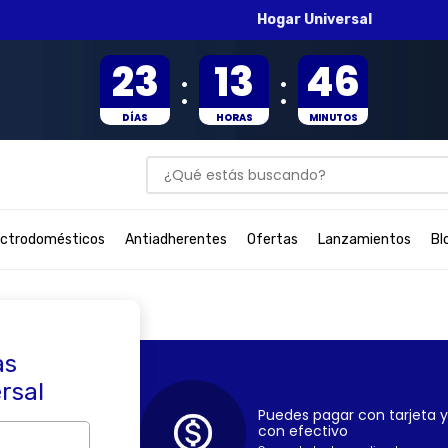
Hogar Universal
23
13
46
:
:
DÍAS
HORAS
MINUTOS
¿Qué estás buscando?
BUSCADOS
ectrodomésticos
Antiadherentes
Ofertas
Lanzamientos
Bl
as
ersal
Puedes pagar con tarjeta y
con efectivo