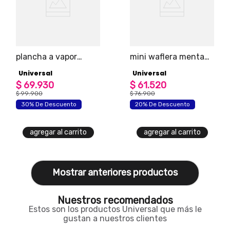
plancha a vapor
mini waflera menta
colors antiadherente
universal snacks y
Universal
Universal
marca universal
desayunos en
$
69
.
930
instantes
$
61
.
520
$
99
.
900
$
76
.
900
30% De Descuento
20% De Descuento
agregar al carrito
agregar al carrito
Mostrar anteriores
Nuestros recomendados
Estos son los productos Universal que más le
gustan a nuestros clientes