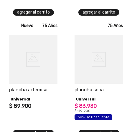
agregar al carrito
agregar al carrito
Nuevo
75 Años
75 Años
plancha artemisa
plancha seca
universal en elegante
tradicional con 6
Universal
Universal
equilibrio de gris y
niveles de
oro rosa, vapor y
$
89
.
900
temperatura
$
83
.
930
seca, 5 funciones y
$
119
.
900
suela antiadherente
30% De Descuento
para un
deslizamiento suave.