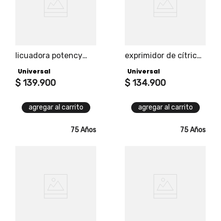
licuadora potency
exprimidor de cítricos
plus universal, 560w
1.5l
Universal
Universal
de potencia, 5
velocidades más
$
139
.
900
$
134
.
900
función de pulso,
vaso plástico de 1
agregar al carrito
agregar al carrito
sola pieza, con
capacidad de 1.5l
75 Años
75 Años