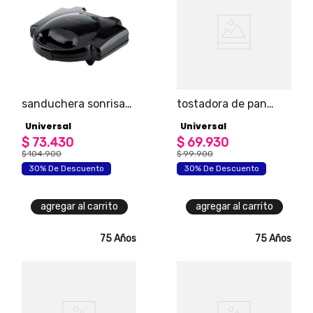
sanduchera sonrisa
tostadora de pan
esencial
eléctrica universal
Universal
Universal
con 2 ranuras
$
73
.
430
$
69
.
930
$
104
.
900
$
99
.
900
30% De Descuento
30% De Descuento
agregar al carrito
agregar al carrito
75 Años
75 Años