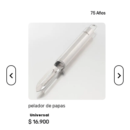
75 Años
75 Años
os
pelador de papas
Universal
$
16
.
900