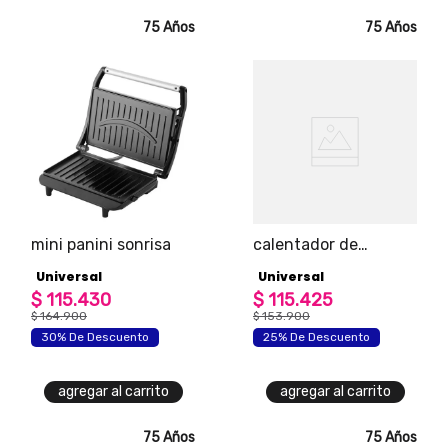
75 Años
75 Años
mini panini sonrisa
calentador de
ambiente home
Universal
Universal
$
115
.
430
$
115
.
425
$
164
.
900
$
153
.
900
30% De Descuento
25% De Descuento
agregar al carrito
agregar al carrito
75 Años
75 Años