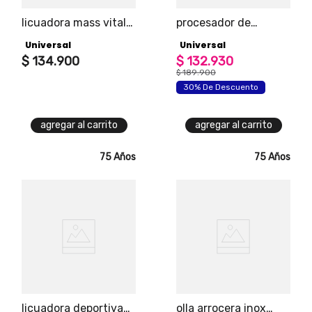
licuadora mass vital
procesador de
plus universal
alimentos 700ml
Universal
Universal
potencia máxima 650
watts, vaso de vidrio
$
134
.
900
$
132
.
930
termoresistente,
$
189
.
900
capacidad de 1.5l
30% De Descuento
agregar al carrito
agregar al carrito
75 Años
75 Años
licuadora deportiva
olla arrocera inox