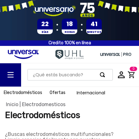
:
:
22
18
41
DÍAS
HORAS
MINUTOS
Credito 100% en línea
0
¿Qué estás buscando?
TÉRMINOS MÁS BUSCADOS
Internacional
Electrodomésticos
Ofertas
1
.
olla presion
Electrodomesticos
2
.
batería
Electrodomésticos
3
.
ventilador
4
.
sartenes
¿Buscas electrodomésticos multifuncionales?