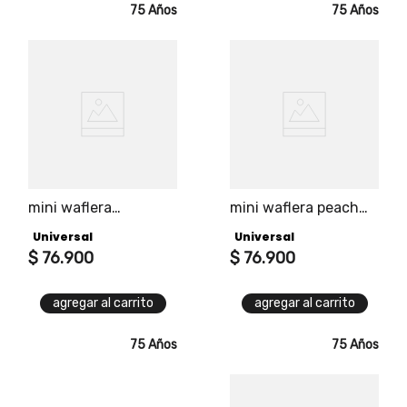
75 Años
75 Años
mini waflera
mini waflera peach
turquesa universal
universal snacks y
Universal
Universal
snacks y desayunos
desayunos en
en instantes
$
76
.
900
instantes
$
76
.
900
agregar al carrito
agregar al carrito
75 Años
75 Años