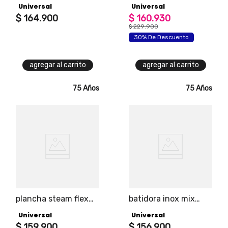
Universal
Universal
de potencia, 5
$
164
.
900
velocidades y
$
160
.
930
función de pulso,
$
229
.
900
vaso de vidrio
30% De Descuento
capacidad de 1.5l
agregar al carrito
agregar al carrito
75 Años
75 Años
plancha steam flex
batidora inox mix
universal, su cable
universal
Universal
Universal
retráctil es ideal para
ayudarte a mantener
$
159
.
900
$
156
.
900