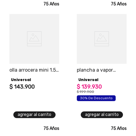
75 Años
75 Años
olla arrocera mini 1.5
plancha a vapor
tz
vertical plus
Universal
Universal
$
143
.
900
$
139
.
930
$
199
.
900
30% De Descuento
agregar al carrito
agregar al carrito
75 Años
75 Años