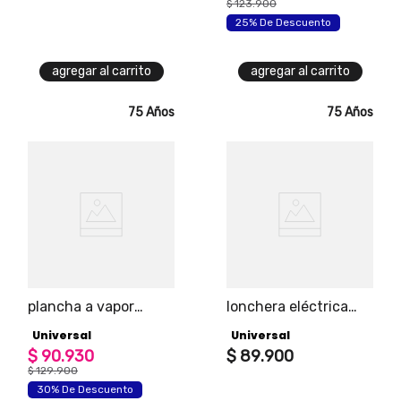
temperatura,
$
123
.
900
superficie en aluminio
25% De Descuento
con recubrimiento
antiadherente
agregar al carrito
agregar al carrito
75 Años
75 Años
plancha a vapor
lonchera eléctrica
universal gris
practi express
Universal
Universal
universal,
$
90
.
930
compartimiento
$
89
.
900
principal removible
$
129
.
900
30% De Descuento