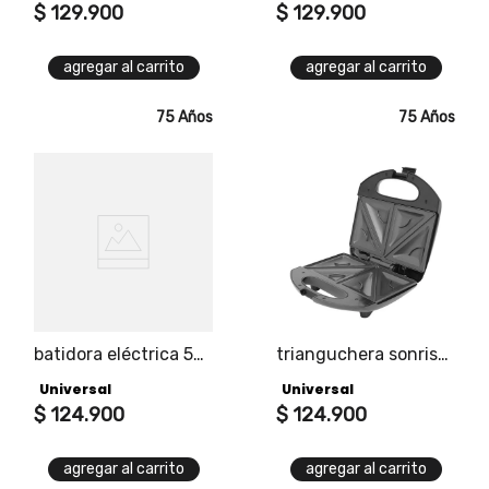
$
129
.
900
$
129
.
900
agregar al carrito
agregar al carrito
75 Años
75 Años
batidora eléctrica 5
trianguchera sonrisa
velocidades universal
universal regala
Universal
Universal
blanca
alegría, regala
$
124
.
900
sonrisas.
$
124
.
900
agregar al carrito
agregar al carrito