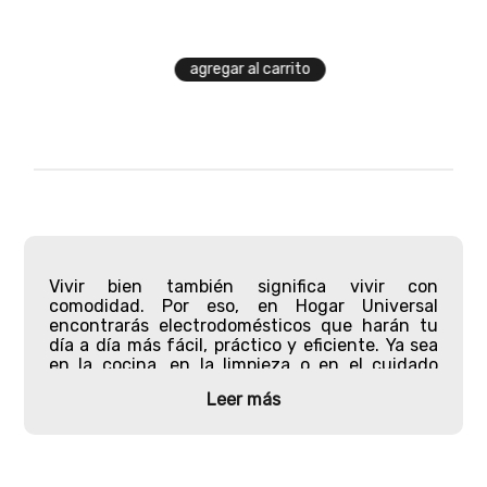
agregar al carrito
Vivir bien también significa vivir con
comodidad. Por eso, en Hogar Universal
encontrarás electrodomésticos que harán tu
día a día más fácil, práctico y eficiente. Ya sea
en la cocina, en la limpieza o en el cuidado
personal, cada producto ha sido creado para
Leer más
simplificar tareas, ahorrar tiempo y aportar
estilo a tus espacios. Con tecnología funcional
y diseños modernos, te permiten disfrutar más
de tu hogar y menos de las preocupaciones.