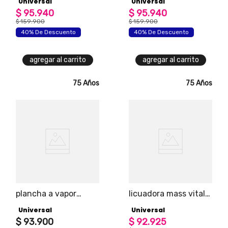
Universal
Universal
velocidades + pulso
universal
$
95
.
940
$
95
.
940
$
159
.
900
$
159
.
900
40% De Descuento
40% De Descuento
agregar al carrito
agregar al carrito
75 Años
75 Años
plancha a vapor
licuadora mass vital
extralite con 19
universal
Universal
Universal
salidas de vapor, 3
niveles de
$
93
.
900
$
92
.
925