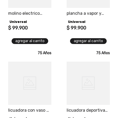
molino electrico
plancha a vapor y
expert coffee
seca, 5 funciones y
Universal
Universal
universal capacidad
suela con
50 gramos, rinde
$
99
.
900
antiadherente para
$
99
.
900
hasta 7 tazas de
un mejor
café, puedes obtener
deslizamiento.
agregar al carrito
agregar al carrito
diferentes tipos de
molienda
75 Años
75 Años
licuadora con vaso de
licuadora deportiva
vidrio 1.5 litros 4
verde universal