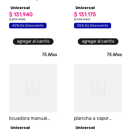
acero inox universal
multifuncional
Universal
Universal
universal, capacidad
$
131
.
940
5 tazas/ 1l /1 lb,
$
131
.
175
recipiente con
$
219
.
900
$
174
.
900
recubrimiento
40% De Descuento
25% De Descuento
antiadherente y
removible, limpia
fácilmente.
agregar al carrito
agregar al carrito
75 Años
75 Años
licuadora manual
plancha a vapor
express con vaso 2
universal esencial
Universal
Universal
velocidades universal