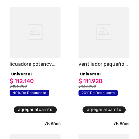
licuadora potency
ventilador pequeño 8
mix de vidrio de 1.5
pulgadas
Universal
Universal
litros marca universal
$
112
.
140
$
111
.
920
$
186
.
900
$
139
.
900
40% De Descuento
20% De Descuento
agregar al carrito
agregar al carrito
75 Años
75 Años