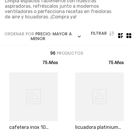
Limpia espacios fácilmente con nuestras
5
.
licuadora
aspiradoras, refréscalos junto a modernos
ventiladores o perfecciona recetas en freidoras
6
.
ollas
de aire y licuadoras. ¡Compra ya!
7
.
freidora
8
.
cafetera
FILTRAR
ORDENAR POR
PRECIO: MAYOR A
MENOR
9
.
caldero
96
PRODUCTOS
10
.
cuchillos
75 Años
75 Años
cafetera inox 10
licuadora platinium
tazas
universal, 1000 watts