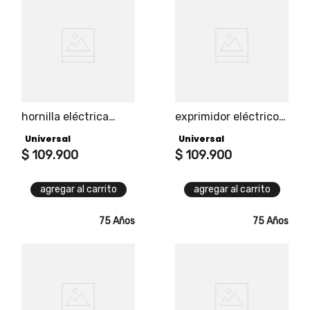
hornilla eléctrica
exprimidor eléctrico
universal 1 puesto
mixy fresh universal
Universal
Universal
tipo jarra, capacidad
$
109
.
900
1.5l, arranque
$
109
.
900
automático, 2
tamaños de conos.
agregar al carrito
agregar al carrito
75 Años
75 Años