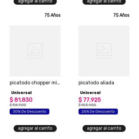
agregar al carrito
agregar al carrito
75 Años
75 Años
picatodo chopper mix
picatodo aliada
de 1.5 tazas
Universal
Universal
$
81
.
830
$
77
.
925
$
116
.
900
$
103
.
900
30% De Descuento
25% De Descuento
agregar al carrito
agregar al carrito