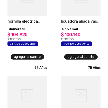
hornilla eléctrica
licuadora aliada vaso
universal 2 puestos
de vidrio universal
Universal
Universal
$
104
.
925
$
100
.
140
$
139
.
900
$
166
.
900
25% De Descuento
40% De Descuento
agregar al carrito
agregar al carrito
75 Años
75 Años