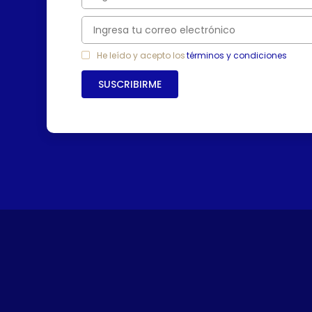
7
.
freidora
8
.
cafetera
9
.
caldero
He leído y acepto los
términos y condiciones
10
.
cuchillos
SUSCRIBIRME