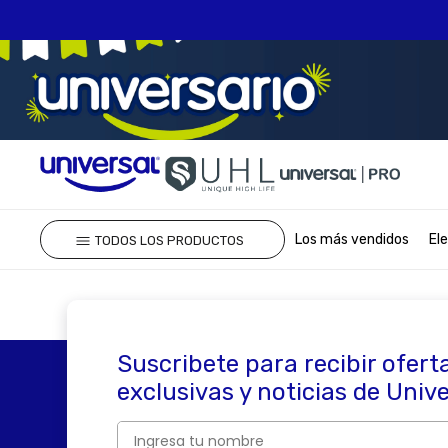
TÉRMINOS MÁS 
Los más vendidos
El
TODOS LOS PRODUCTOS
1
.
olla presion
2
.
batería
3
.
ventilador
4
.
sartenes
Suscribete para recibir ofert
5
.
licuadora
exclusivas y noticias de Univ
6
.
ollas