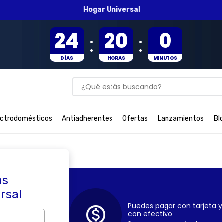
Hogar Universal
24
20
0
:
:
DÍAS
HORAS
MINUTOS
¿Qué estás buscando?
BUSCADOS
ectrodomésticos
Antiadherentes
Ofertas
Lanzamientos
Bl
as
ersal
Puedes pagar con tarjeta y
con efectivo