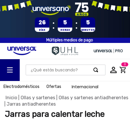
:
:
26
5
5
DÍAS
HORAS
MINUTOS
Múltiples medios de pago
0
¿Qué estás buscando?
TÉRMINOS MÁS BUSCADOS
Internacional
Electrodomésticos
Ofertas
1
.
olla presion
Ollas y sartenes
Ollas y sartenes antiadherentes
2
.
batería
Jarras antiadherentes
3
.
ventilador
Jarras para calentar leche
4
.
sartenes