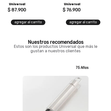
+ tapa de vidrio
amatista + tapa de
Universal
Universal
vidrio
$
87
.
900
$
76
.
900
agregar al carrito
agregar al carrito
Nuestros recomendados
Estos son los productos Universal que más le
gustan a nuestros clientes
75 Años
75 Años