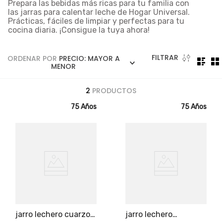
5
.
licuadora
Prepara las bebidas más ricas para tu familia con
las
jarras para calentar leche
de Hogar Universal.
6
.
ollas
Prácticas, fáciles de limpiar y perfectas para tu
cocina diaria. ¡Consigue la tuya ahora!
7
.
freidora
8
.
monarca
FILTRAR
ORDENAR POR
PRECIO: MAYOR A
MENOR
9
.
cafetera
10
.
caldero
2
PRODUCTOS
75 Años
75 Años
jarro lechero cuarzo
jarro lechero