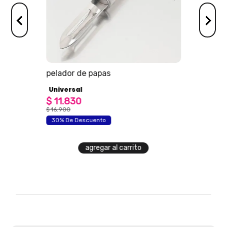
os
pelador de papas
Universal
$
11
.
830
$
16
.
900
30% De Descuento
agregar al carrito