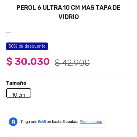
4
.
sartenes
PEROL 6 ULTRA 10 CM MAS TAPA DE
5
.
licuadora
VIDRIO
6
.
ollas
7
.
freidora
8
.
cafetera
30%
de descuento
9
.
caldero
$
30
.
030
$
42
.
900
10
.
cuchillos
Tamaño
10 cm