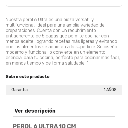
BATERÍA ARTEMISA 7 PIEZAS+F374 BATERIA ANTIADHERENTE ARTEMISA
Nuestra perol 6 Ultra es una pieza versátil y
Agregar
$ 229.900
multifuncional, ideal para una amplia variedad de
preparaciones. Cuenta con un recubrimiento
antiadherente de 5 capas que permite cocinar con
menos aceite, logrando recetas más ligeras y evitando
que los alimentos se adhieran a la superficie. Su diseño
moderno y funcional lo convierte en un elemento
OLLA A PRESIÓN ELÉCTRICA MULTIPRO 3 L OLLA PRESION ELECTRICA 3L
esencial para tu cocina, perfecto para cocinar más fácil,
Agregar
$ 379.900
$ 303.920
en menos tiempo y de forma saludable. "
20% De Descuento
Sobre este producto
Batería Momentos BATERIA MOMENTOS
Garantia
1 AÑOS
Agregar
$ 350.900
Ver descripción
Batería Momento Desayuno BATERIA MOMENTO DESAYUNO
Agregar
PEROL 6 ULTRA 10 CM
$ 215.900