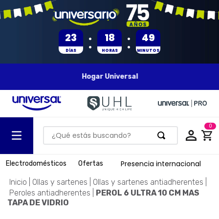
:
:
23
18
49
DÍAS
HORAS
MINUTOS
Hogar Universal
0
¿Qué estás buscando?
TÉRMINOS MÁS BUSCADOS
Presencia internacional
Electrodomésticos
Ofertas
1
.
olla presion
Ollas y sartenes
Ollas y sartenes antiadherentes
2
.
batería
Peroles antiadherentes
PEROL 6 ULTRA 10 CM MAS
TAPA DE VIDRIO
3
.
ventilador