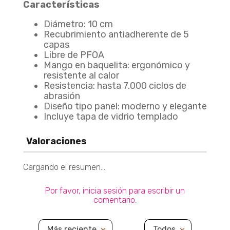
Características
Olla A Presión Abre Fácil En Acero Inoxidable 6 Litros
Diámetro: 10 cm
Agregar
$ 472.900
Recubrimiento antiadherente de 5
capas
Libre de PFOA
Mango en baquelita: ergonómico y
resistente al calor
Batería Aliada 11 Piezas Batería Antiadherente Económica De 11 Piezas
Agregar
Resistencia: hasta 7.000 ciclos de
$ 304.900
abrasión
Diseño tipo panel: moderno y elegante
Incluye tapa de vidrio templado
Valoraciones
Cargando el resumen…
Por favor, inicia sesión para escribir un
comentario.
Más reciente
Todos