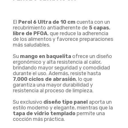
El
Perol 6 Ultra de 10 cm
cuenta con un
recubrimiento antiadherente de
5 capas
,
libre de PFOA
, que reduce la adherencia
Olla A Presión Ultra Max En Aluminio Con Cierre Externo Olla A Presión ULTRA MAX UNIVERSAL 4.5 Litros
de los alimentos y favorece preparaciones
más saludables.
Agregar
$ 208.900
$ 171.298
18% De Descuento
Su
mango en baquelita
ofrece un diseño
ergonómico y alta resistencia al calor,
brindando mayor seguridad y comodidad
durante el uso. Además, resiste hasta
7.000 ciclos de abrasión
, lo que
garantiza una mayor durabilidad y
resistencia al proceso de limpieza.
Olla A Presión Ultra CE Universal De Aluminio De Cierre Externo OLLA PRESION ULTRA CE 6L
Su exclusivo
diseño tipo panel
aporta un
Agregar
$ 213.900
$ 175.398
estilo moderno y elegante, mientras que la
18% De Descuento
tapa de vidrio templado
permite una
cocción más práctica.