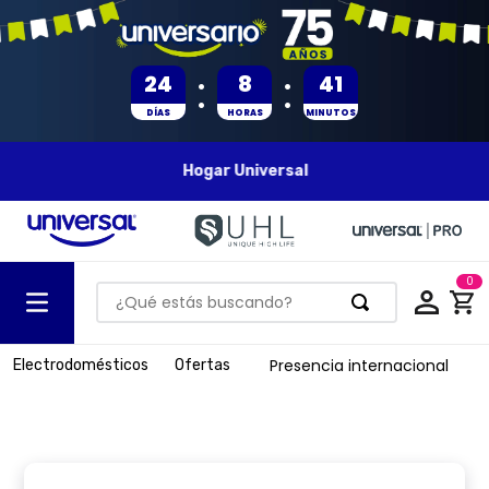
:
:
24
8
41
DÍAS
HORAS
MINUTOS
Hogar Universal
0
¿Qué estás buscando?
TÉRMINOS MÁS BUSCADOS
Presencia internacional
Electrodomésticos
Ofertas
1
.
olla presion
2
.
batería
3
.
ventilador