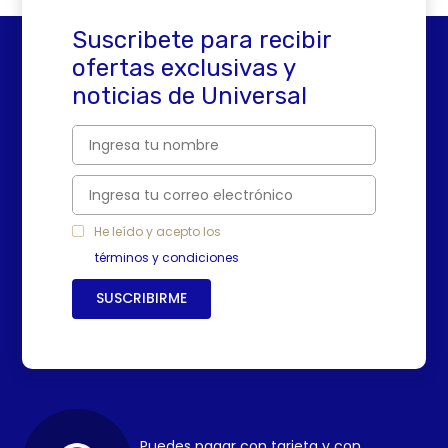
4
.
sartenes
Suscribete para recibir
5
.
licuadora
ofertas exclusivas y
6
.
ollas
noticias de Universal
7
.
freidora
8
.
cafetera
9
.
caldero
10
.
cuchillos
He leído y acepto los
términos y condiciones
SUSCRIBIRME
Puedes pagar con tarjeta y con