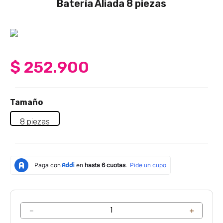
Batería Aliada 8 piezas
4
.
sartenes
5
.
licuadora
6
.
ollas
7
.
freidora
$
252
.
900
8
.
cafetera
9
.
caldero
Tamaño
10
.
cuchillos
8 piezas
－
＋