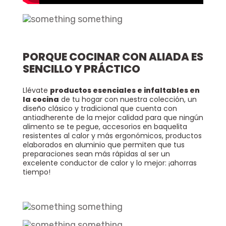
Olla A Presión Ultra CE Universal De Aluminio De Cierre Externo OLLA PRESION ULTRA CE 6L
PORQUE COCINAR CON ALIADA ES
Agregar
$ 213.900
$ 175.398
SENCILLO Y PRÁCTICO
18% De Descuento
Llévate
productos esenciales e infaltables en
la cocina
de tu hogar con nuestra colección, un
diseño clásico y tradicional que cuenta con
antiadherente de la mejor calidad para que ningún
alimento se te pegue, accesorios en baquelita
resistentes al calor y más ergonómicos, productos
elaborados en aluminio que permiten que tus
preparaciones sean más rápidas al ser un
excelente conductor de calor y lo mejor: ¡ahorras
tiempo!