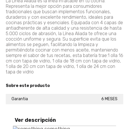
La Línea Aliada es la línea infaltable en tu cocina.
30% De Descuento
Representa la mejor opción para consumidores
tradicionales que buscan implementos funcionales,
duraderos y con excelente rendimiento, ideales para
cocinas prácticas y esenciales. Equipada con 4 capas de
BATERÍA ARTEMISA 7 PIEZAS+F374 BATERIA ANTIADHERENTE ARTEMISA
antiadherente de alta calidad y una resistencia de hasta
Agregar
5.000 ciclos de abrasión, la Línea Aliada te ofrece una
$ 229.900
cocción uniforme y segura. Su superficie evita que los
alimentos se peguen, facilitando la limpieza y
permitiéndote cocinar con menos aceite, manteniendo
siempre el sabor de tus recetas, esta batería trae:1 olla 16
cm con tapa de vidrio, 1 olla de 18 cm con tapa de vidrio,
OLLA A PRESIÓN ELÉCTRICA MULTIPRO 3 L OLLA PRESION ELECTRICA 3L
1 olla de 20 cm con tapa de vidrio, 1 olla de 24 cm con
tapa de vidrio
Agregar
$ 379.900
$ 303.920
20% De Descuento
Sobre este producto
Garantia
6 MESES
Batería Momentos BATERIA MOMENTOS
Agregar
$ 350.900
Ver descripción