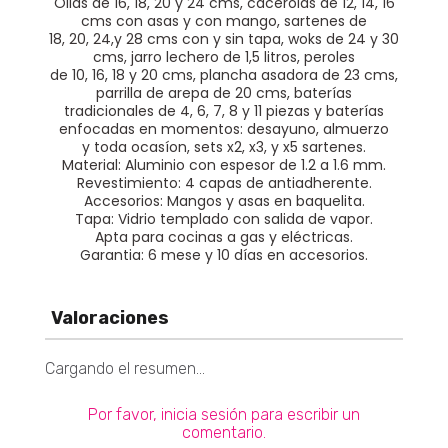
Ollas de 16, 18, 20 y 24 cms, cacerolas de 12, 14, 16
cms con asas y con mango, sartenes de
18, 20, 24,y 28 cms con y sin tapa, woks de 24 y 30
cms, jarro lechero de 1,5 litros, peroles
de 10, 16, 18 y 20 cms, plancha asadora de 23 cms,
parrilla de arepa de 20 cms, baterías
tradicionales de 4, 6, 7, 8 y 11 piezas y baterías
enfocadas en momentos: desayuno, almuerzo
y toda ocasíon, sets x2, x3, y x5 sartenes.
Material: Aluminio con espesor de 1.2 a 1.6 mm.
Revestimiento: 4 capas de antiadherente.
Accesorios: Mangos y asas en baquelita.
Tapa: Vidrio templado con salida de vapor.
Apta para cocinas a gas y eléctricas.
Garantia: 6 mese y 10 días en accesorios.
Valoraciones
Cargando el resumen…
Por favor, inicia sesión para escribir un
comentario.