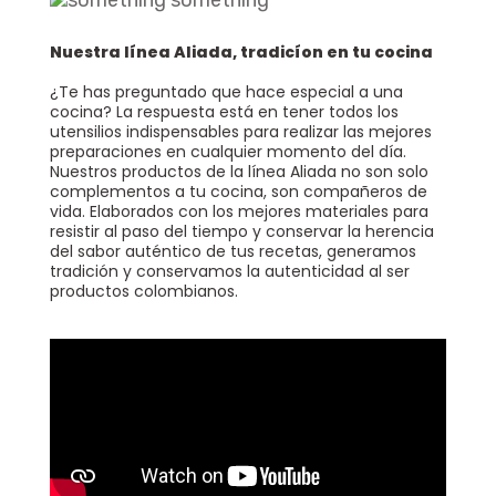
Batería Momento Desayuno BATERIA MOMENTO DESAYUNO
Agregar
$ 215.900
Nuestra línea Aliada, tradicíon en tu cocina
¿Te has preguntado que hace especial a una
cocina? La respuesta está en tener todos los
utensilios indispensables para realizar las mejores
preparaciones en cualquier momento del día.
Nuestros productos de la línea Aliada no son solo
complementos a tu cocina, son compañeros de
Olla A Presión Ultra Max En Aluminio Con Cierre Externo Olla A Presión ULTRA MAX UNIVERSAL 4.5 Litros
vida. Elaborados con los mejores materiales para
Agregar
$ 208.900
$ 171.298
resistir al paso del tiempo y conservar la herencia
18% De Descuento
del sabor auténtico de tus recetas, generamos
tradición y conservamos la autenticidad al ser
productos colombianos.
Olla A Presión Cierre Interno LPC 13 Litros OLLA PRESION LPC CI 13L
Agregar
$ 400.900
$ 280.630
30% De Descuento