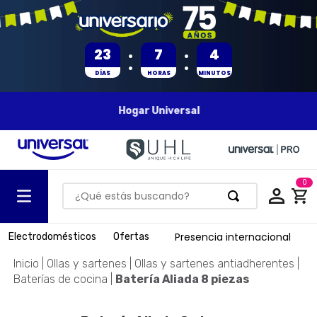
:
:
23
7
4
DÍAS
HORAS
MINUTOS
Hogar Universal
0
¿Qué estás buscando?
TÉRMINOS MÁS BUSCADOS
Presencia internacional
Electrodomésticos
Ofertas
1
.
olla presion
Ollas y sartenes
Ollas y sartenes antiadherentes
2
.
batería
Baterías de cocina
Batería Aliada 8 piezas
3
.
ventilador