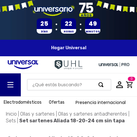
:
:
25
22
49
DÍAS
HORAS
MINUTOS
Hogar Universal
0
¿Qué estás buscando?
TÉRMINOS MÁS BUSCADOS
Presencia internacional
Electrodomésticos
Ofertas
1
.
olla presion
Ollas y sartenes
Ollas y sartenes antiadherentes
2
.
batería
Sets
Set sartenes Aliada 18-20-24 cm sin tapa
3
.
ventilador