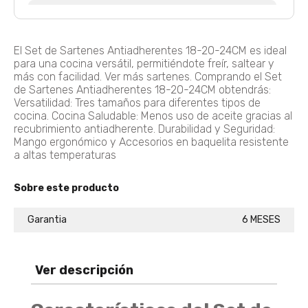
Olla A Presión Easy Click 6 Litros Olla A Presión Easy Click 6 + Tapa De Vidrio
El Set de Sartenes Antiadherentes 18-20-24CM es ideal
Agregar
$ 420.900
$ 357.765
para una cocina versátil, permitiéndote freír, saltear y
15% De Descuento
más con facilidad. Ver más sartenes. Comprando el Set
de Sartenes Antiadherentes 18-20-24CM obtendrás:
Versatilidad: Tres tamaños para diferentes tipos de
cocina. Cocina Saludable: Menos uso de aceite gracias al
Batería Ultra BATERIA 6 ULTRA 14 PZ
recubrimiento antiadherente. Durabilidad y Seguridad:
Mango ergonómico y Accesorios en baquelita resistente
Agregar
$ 425.900
$ 298.130
a altas temperaturas
30% De Descuento
Sobre este producto
BATERÍA ARTEMISA 7 PIEZAS+F374 BATERIA ANTIADHERENTE ARTEMISA
Garantia
6 MESES
Agregar
$ 229.900
Ver descripción
OLLA A PRESIÓN ELÉCTRICA MULTIPRO 3 L OLLA PRESION ELECTRICA 3L