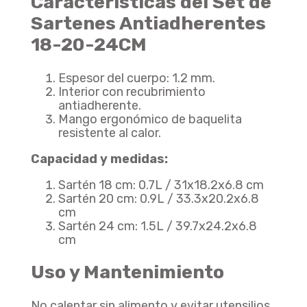
Características del Set de
Agregar
$ 379.900
$ 303.920
Sartenes Antiadherentes
20% De Descuento
18-20-24CM
Espesor del cuerpo: 1.2 mm.
Batería Momentos BATERIA MOMENTOS
Interior con recubrimiento
Agregar
$ 350.900
antiadherente.
Mango ergonómico de baquelita
resistente al calor.
Batería Momento Desayuno BATERIA MOMENTO DESAYUNO
Capacidad y medidas:
Agregar
$ 215.900
Sartén 18 cm: 0.7L / 31x18.2x6.8 cm
Sartén 20 cm: 0.9L / 33.3x20.2x6.8
cm
Sartén 24 cm: 1.5L / 39.7x24.2x6.8
cm
Uso y Mantenimiento
Olla A Presión Ultra Max En Aluminio Con Cierre Externo Olla A Presión ULTRA MAX UNIVERSAL 4.5 Litros
Agregar
$ 208.900
$ 171.298
18% De Descuento
No calentar sin alimento y evitar utensilios