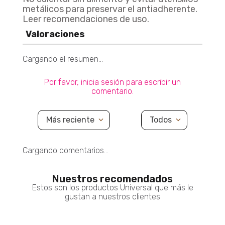
metálicos para preservar el antiadherente.
Leer recomendaciones de uso.
Valoraciones
Cargando el resumen…
Olla A Presión Cierre Interno LPC 13 Litros OLLA PRESION LPC CI 13L
Agregar
$ 400.900
$ 280.630
Por favor, inicia sesión para escribir un
comentario.
30% De Descuento
Más reciente
Todos
Cargando comentarios…
Nuestros recomendados
Estos son los productos Universal que más le
gustan a nuestros clientes