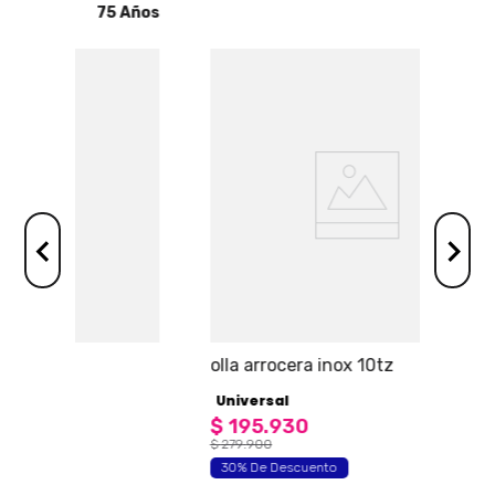
75 Años
75 Años
olla arrocera inox 10tz
Universal
$
195
.
930
$
279
.
900
30% De Descuento