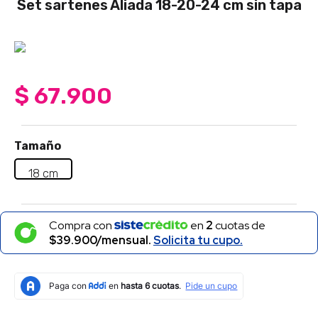
Set sartenes Aliada 18-20-24 cm sin tapa
4
.
sartenes
5
.
licuadora
6
.
ollas
7
.
freidora
$
67
.
900
8
.
monarca
9
.
cafetera
Tamaño
10
.
caldero
18 cm
Compra con
en
2
cuotas de
$39.900/mensual.
Solicita tu cupo.