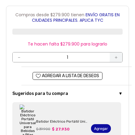
Compras desde $279.900 tienen
ENVÍO GRATIS EN
CIUDADES PRINCIPALES. APLICA TYC
Te hacen falta $
279.900
para lograrlo
－
＋
Sugeridos para tu compra
▼
Batidor Eléctrico Portátil Universal Para Bebidas A Pilas AA MEZCLADOR CON BATERÍA
Agregar
$ 39.900
$ 27.930