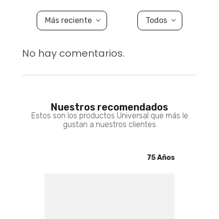
Set X4 Cuchillos Lemon UNIVERSAL SET X4 CUCHILLOS LEMON
Más reciente
Todos
Agregar
$ 49.900
$ 34.930
30% De Descuento
No hay comentarios.
Rallador Inox Negro 4 En 1 Edición Rustik Black Universal RALLADOR INOX NEGRO
Agregar
Nuestros recomendados
$ 24.900
Estos son los productos Universal que más le
gustan a nuestros clientes
5 Años
75 Años
PICATODO MANUAL
Agregar
$ 39.900
$ 27.930
30% De Descuento