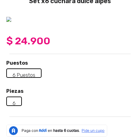
Set x6 cuchara dulce alpes
4
.
sartenes
5
.
licuadora
6
.
ollas
7
.
freidora
$
24
.
900
8
.
monarca
9
.
cafetera
Puestos
10
.
caldero
6 Puestos
Piezas
6