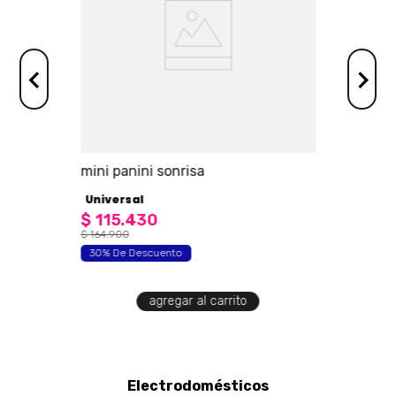
mini panini sonrisa
Universal
$
115
.
430
$
164
.
900
30% De Descuento
agregar al carrito
Electrodomésticos