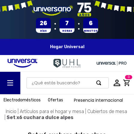
:
:
26
7
6
DÍAS
HORAS
MINUTOS
Hogar Universal
0
¿Qué estás buscando?
TÉRMINOS MÁS BUSCADOS
Presencia internacional
Electrodomésticos
Ofertas
1
.
olla presion
Artículos para el hogar y mesa
Cubiertos de mesa
2
.
batería
Set x6 cuchara dulce alpes
3
.
ventilador