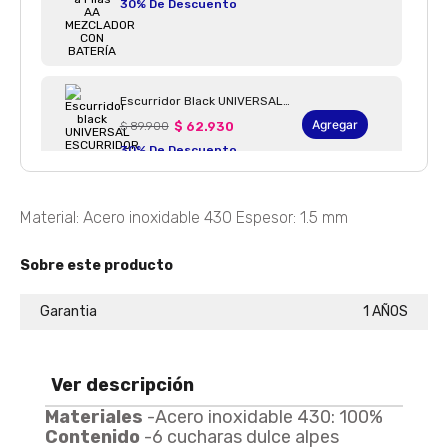
30% De Descuento
Escurridor Black UNIVERSAL ESCURRIDOR BLACK
Agregar
$ 89.900
$ 62.930
30% De Descuento
Material: Acero inoxidable 430 Espesor: 1.5 mm
Cuchillo Tipo Santoku De 7" Universal CUCHILLO SANTOKU ACERO 7"
Agregar
$ 32.900
$ 21.385
Sobre este producto
35% De Descuento
Garantia
1 AÑOS
Pelador De Papas Pelapapas Vertical En Acero Inoxidable
Ver descripción
Agregar
$ 16.900
$ 11.830
30% De Descuento
Materiales
-Acero inoxidable 430: 100%
Contenido
-6 cucharas dulce alpes