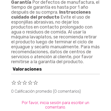
Garantía
Por defectos de manufactura, el
tiempo de garantía es hasta por 1 año
después de su compra.
Instrucciones
Set X5 Cuchillos Esencial + Pelador Universal SET X5 CUCHILLOS + PELADOR BL
cuidado del producto
Evite el uso de
Agregar
$ 69.899
esponjillas abrasivas, no dejar los
productos en contacto prolongado con
agua o residuos de comida. Al usar la
máquina lavaplatos, se recomienda retirar
el producto luego de terminar el ciclo de
enjuague y secarlo manualmente. Para más
recomendaciones, datos de centros de
Juego X6 De Utensilios Con Soporte Edición Artemisa UNIVERSAL JGOX6 UTENSILIOS+SOP ARTEMISA
servicios o atención al cliente, por favor
Agregar
remitirse a la garantía del producto.
$ 79.900
Valoraciones
☆
☆
☆
☆
☆
0 Calificación promedio
(0 comentarios)
Set X3 Contenedores Vitro Universal SET X3 CONTENEDORES VITRO
Agregar
$ 75.900
Por favor, inicia sesión para escribir un
comentario.