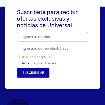
4
.
sartenes
5
.
licuadora
Suscribete para recibir
6
.
ollas
ofertas exclusivas y
noticias de Universal
7
.
freidora
8
.
cafetera
9
.
caldero
10
.
cuchillos
He leído y acepto los
términos y condiciones
SUSCRIBIRME