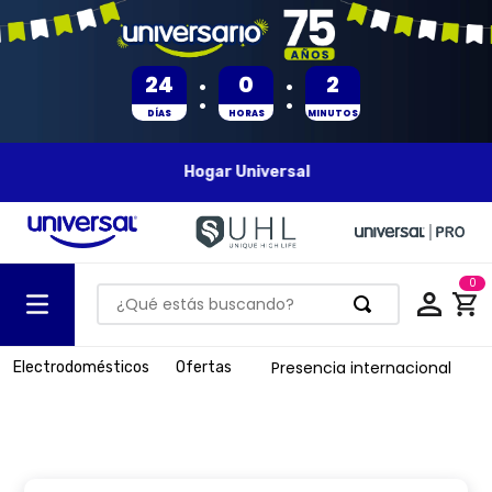
:
:
24
0
2
DÍAS
HORAS
MINUTOS
Hogar Universal
0
¿Qué estás buscando?
TÉRMINOS MÁS BUSCADOS
Presencia internacional
Electrodomésticos
Ofertas
1
.
olla presion
2
.
batería
3
.
ventilador